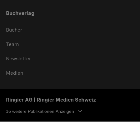
Buchverlag
Bücher
Team
Newsletter
Medien
Ringier AG | Ringier Medien Schweiz
16
weitere Publikationen Anzeigen