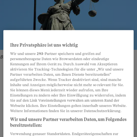
Ihre Privatsphäre ist uns wichtig
Wir und unsere
293
-Partner speichern und greifen auf
Bild: Getty Images
personenbezogene Daten wie Browserdaten oder eindeutige
Kennungen auf Ihrem Gerät zu. Durch Auswahl von Akzeptieren
aktivieren Sie Tracking-Technologien für die unter „Wir und unsere
Partner verarbeiten Daten, um Ihnen Dienste bereitzustellen“
aufgeführten Zwecke. Wenn Tracker deaktiviert sind, sind manche
Inhalte und Anzeigen möglicherweise nicht mehr so relevant für Sie.
Teilen
Anhören
Merken
Kommentare
Sie können dieses Menü jederzeit wieder aufrufen, um Ihre
Einstellungen zu ändern oder Ihre Einwilligung zu widerrufen, indem
Sie auf den Link Voreinstellungen verwalten am unteren Rand der
Sie können in dieser Sache die
Artikel teilen
Webseite klicken. Ihre Einstellungen gelten innerhalb unseres Website.
Weitere Informationen finden Sie in unserer Datenschutzerklärung.
Koordinationsstelle zur Bekämpfung der
Wir und unsere Partner verarbeiten Daten, um Folgendes
Internetkriminalität (Kobik) des Bundesamts
bereitzustellen:
für Polizei informieren, die die nötigen Schritte
Verwendung genauer Standortdaten. Endgeräteeigenschaften zur