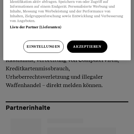
einleiten wird:
www.cybercrime.admin.ch
; Sie
Identifikation aktiv abfragen. Speichern von oder Zugriff auf
Informationen auf einem Endgerät. Personalisierte Werbung und
finden dort ein Formular, mit dem Sie
Inhalte, Messung von Werbeleistung und der Performance von
Inhalten, Zielgruppenforschung sowie Entwicklung und Verbesserung
mutmasslich strafrechtlich relevante
von Angeboten.
Internetseiten – insbesondere aus den Bereichen
Liste der Partner (Lieferanten)
harte Pornografie (sexuelle Handlungen mit
Kindern, Tieren, menschlichen Ausscheidungen
EINSTELLUNGEN
AKZEPTIEREN
oder Gewalttätigkeiten), Gewaltdarstellung,
Rassismus, Verbreitung von Computerviren,
Kreditkartenmissbrauch,
Urheberrechtsverletzung und illegaler
Waffenhandel – direkt melden können.
Partnerinhalte