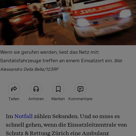
Wenn sie gerufen werden, liest das Netz mit:
Sanitätsfahrzeuge treffen an einem Einsatzort ein.
Bild:
Alessandro Della Bella/123RF
Teilen
Anhören
Merken
Kommentare
Im
Notfall
zählen Sekunden. Und so muss es
Artikel teilen
schnell gehen, wenn die Einsatzleitzentrale von
Schutz & Rettung Zürich eine Ambulanz