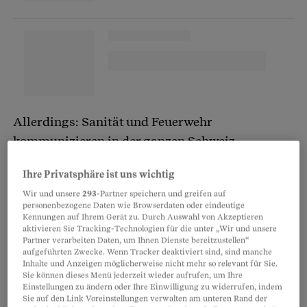
Allerdings: Sanität und Feuerwehr
kommunizieren in der ganzen Schweiz
unverschlüsselt über ihre Pager. Oft ist das
Ihre Privatsphäre ist uns wichtig
unbedenklich. Wenn die Feuerwehr wegen eines
Wir und unsere
293
-Partner speichern und greifen auf
Wespennests
ausrückt, muss die Adresse nicht
personenbezogene Daten wie Browserdaten oder eindeutige
zwingend verschleiert werden. Denn hier werden
Kennungen auf Ihrem Gerät zu. Durch Auswahl von Akzeptieren
aktivieren Sie Tracking-Technologien für die unter „Wir und unsere
die Persönlichkeitsrechte des Hausbesitzers
Partner verarbeiten Daten, um Ihnen Dienste bereitzustellen“
aufgeführten Zwecke. Wenn Tracker deaktiviert sind, sind manche
nicht verletzt.
Inhalte und Anzeigen möglicherweise nicht mehr so relevant für Sie.
Sie können dieses Menü jederzeit wieder aufrufen, um Ihre
Einstellungen zu ändern oder Ihre Einwilligung zu widerrufen, indem
Opfernamen und Unfallort waren frei
Sie auf den Link Voreinstellungen verwalten am unteren Rand der