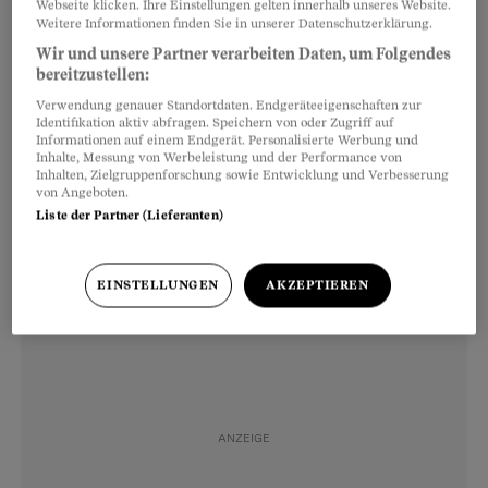
Webseite klicken. Ihre Einstellungen gelten innerhalb unseres Website.
zugänglich im Netz
Weitere Informationen finden Sie in unserer Datenschutzerklärung.
Wir und unsere Partner verarbeiten Daten, um Folgendes
Anders aber, wenn Informationen zum
bereitzustellen:
Gesundheitszustand übermittelt werden:
Verwendung genauer Standortdaten. Endgeräteeigenschaften zur
«Suizid» oder «offensichtlich leblose Person»
Identifikation aktiv abfragen. Speichern von oder Zugriff auf
Informationen auf einem Endgerät. Personalisierte Werbung und
samt Hausnummer und Name sind
Inhalte, Messung von Werbeleistung und der Performance von
Inhalten, Zielgruppenforschung sowie Entwicklung und Verbesserung
hochsensible Daten, die
nicht für die
von Angeboten.
Öffentlichkeit bestimmt
sind. Dorthin sind diese
Liste der Partner (Lieferanten)
Informationen aber gelangt.
EINSTELLUNGEN
AKZEPTIEREN