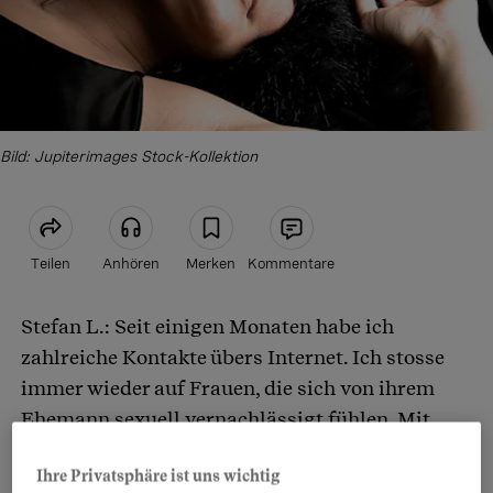
Bild: Jupiterimages Stock-Kollektion
Teilen
Anhören
Merken
Kommentare
Stefan L.:
Seit einigen Monaten habe ich
Artikel teilen
zahlreiche Kontakte übers Internet. Ich stosse
immer wieder auf Frauen, die sich von ihrem
Ehemann sexuell vernachlässigt fühlen. Mit
einer von ihnen hat sich ein intensiver E-Mail-
Ihre Privatsphäre ist uns wichtig
und SMS-Austausch entwickelt. Die Frau lernt