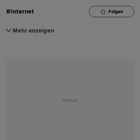
#Internet
Folgen
#Seitensprung
Mehr anzeigen
Folgen
#Psychologie
Folgen
#Partnerschaft
Folgen
#Ehe
Folgen
#Erotik
Folgen