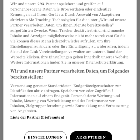
Wir und unsere
293
-Partner speichern und greifen auf
offenbar erst auf diesem Weg ihre erotischen
personenbezogene Daten wie Browserdaten oder eindeutige
Bedürfnisse kennen. Wäre es möglich, dass sie
Kennungen auf Ihrem Gerät zu. Durch Auswahl von Akzeptieren
aktivieren Sie Tracking-Technologien für die unter „Wir und unsere
durch einen Seitensprung ohne Druck und
Partner verarbeiten Daten, um Ihnen Dienste bereitzustellen“
aufgeführten Zwecke. Wenn Tracker deaktiviert sind, sind manche
Angst den Mut gewinnen würde, mit ihrem
Inhalte und Anzeigen möglicherweise nicht mehr so relevant für Sie.
Mann über ihre Bedürfnisse zu reden?
Sie können dieses Menü jederzeit wieder aufrufen, um Ihre
Einstellungen zu ändern oder Ihre Einwilligung zu widerrufen, indem
Sie auf den Link Voreinstellungen verwalten am unteren Rand der
Webseite klicken. Ihre Einstellungen gelten innerhalb unseres Website.
Weitere Informationen finden Sie in unserer Datenschutzerklärung.
Partnerinhalte
Wir und unsere Partner verarbeiten Daten, um Folgendes
bereitzustellen:
Verwendung genauer Standortdaten. Endgeräteeigenschaften zur
Identifikation aktiv abfragen. Speichern von oder Zugriff auf
Informationen auf einem Endgerät. Personalisierte Werbung und
Inhalte, Messung von Werbeleistung und der Performance von
Inhalten, Zielgruppenforschung sowie Entwicklung und Verbesserung
von Angeboten.
Liste der Partner (Lieferanten)
EINSTELLUNGEN
AKZEPTIEREN