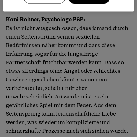
Koni Rohner, Psychologe FSP:
Es ist nicht ausgeschlossen, dass jemand durch
einen Seitensprung seinen sexuellen
Bedürfnissen näher kommt und dass diese
Erfahrung sogar für die langjährige
Partnerschaft fruchtbar werden kann. Dass so
etwas allerdings ohne Angst oder schlechtes
Gewissen geschehen könnte, wenn man
verheiratet ist, scheint mir eher
unwahrscheinlich. Ausserdem ist es ein
gefährliches Spiel mit dem Feuer. Aus dem
Seitensprung kann leidenschaftliche Liebe
werden, was wiederum komplizierte und
schmerzhafte Prozesse nach sich ziehen würde.