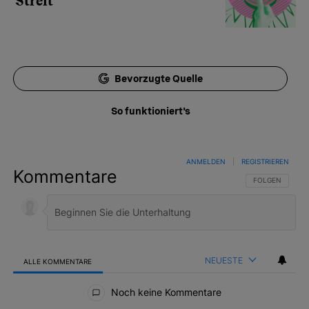
Streit
Bevorzugte Quelle
So funktioniert's
ANMELDEN
|
REGISTRIEREN
Kommentare
FOLGE DIESER 
FOLGEN
NEUESTE
ALLE KOMMENTARE
Alle Kommentare
Noch keine Kommentare