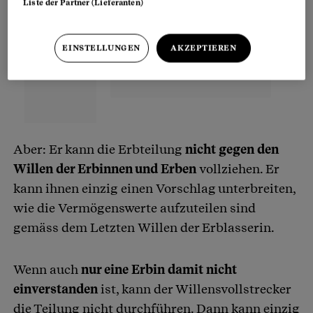
Liste der Partner (Lieferanten)
EINSTELLUNGEN
AKZEPTIEREN
Aber: Er kann die Erbteilung
nicht gegen den
Willen der Erbinnen und Erben
vollziehen. Er
kann ihnen einzig einen Vorschlag unterbreiten,
wie die Vermögenswerte aufzuteilen sind
gemäss dem Letzten Willen der Erblasserin.
Wenn auch
nur eine Erbin damit nicht
einverstanden
ist, kann der Willensvollstrecker
die Teilung nicht durchführen. Dann kann einzig