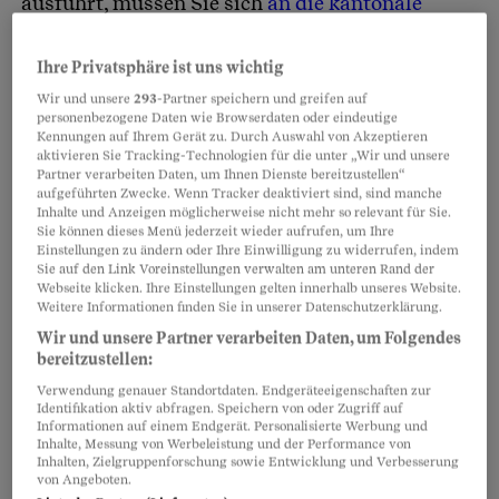
ausführt, müssen Sie sich
an die kantonale
Aufsichtsbehörde
wenden. Doch in Ihrem Fall
liegt das
Problem nicht beim Verwalter,
sondern
Ihre Privatsphäre ist uns wichtig
anderswo:
Die Erben sind zerstritten
.
Wir und unsere
293
-Partner speichern und greifen auf
personenbezogene Daten wie Browserdaten oder eindeutige
Kennungen auf Ihrem Gerät zu. Durch Auswahl von Akzeptieren
aktivieren Sie Tracking-Technologien für die unter „Wir und unsere
Der Willensvollstrecker hat zwar
die Aufgabe
,
Partner verarbeiten Daten, um Ihnen Dienste bereitzustellen“
dem
Letzten Willen der Erblasserin zum
aufgeführten Zwecke. Wenn Tracker deaktiviert sind, sind manche
Inhalte und Anzeigen möglicherweise nicht mehr so relevant für Sie.
Durchbruch zu verhelfen.
Dazu hat er nach
Sie können dieses Menü jederzeit wieder aufrufen, um Ihre
Einstellungen zu ändern oder Ihre Einwilligung zu widerrufen, indem
deren Tod die Erbschaft zu verwalten, die
Sie auf den Link Voreinstellungen verwalten am unteren Rand der
testamentarischen Anordnungen umzusetzen
Webseite klicken. Ihre Einstellungen gelten innerhalb unseres Website.
Weitere Informationen finden Sie in unserer Datenschutzerklärung.
und die
Erbteilung vorzubereiten
.
Wir und unsere Partner verarbeiten Daten, um Folgendes
bereitzustellen:
Partnerinhalte
Verwendung genauer Standortdaten. Endgeräteeigenschaften zur
Identifikation aktiv abfragen. Speichern von oder Zugriff auf
Informationen auf einem Endgerät. Personalisierte Werbung und
Inhalte, Messung von Werbeleistung und der Performance von
Inhalten, Zielgruppenforschung sowie Entwicklung und Verbesserung
von Angeboten.