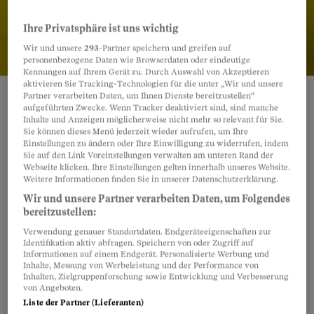
Ihre Privatsphäre ist uns wichtig
Wir und unsere
293
-Partner speichern und greifen auf
personenbezogene Daten wie Browserdaten oder eindeutige
Kennungen auf Ihrem Gerät zu. Durch Auswahl von Akzeptieren
aktivieren Sie Tracking-Technologien für die unter „Wir und unsere
Quelle:
Kin Cheung/AP Photo/KEYSTONE
Partner verarbeiten Daten, um Ihnen Dienste bereitzustellen“
aufgeführten Zwecke. Wenn Tracker deaktiviert sind, sind manche
Inhalte und Anzeigen möglicherweise nicht mehr so relevant für Sie.
Sie können dieses Menü jederzeit wieder aufrufen, um Ihre
Einstellungen zu ändern oder Ihre Einwilligung zu widerrufen, indem
Teilen
Anhören
Merken
Kommentare
Sie auf den Link Voreinstellungen verwalten am unteren Rand der
Webseite klicken. Ihre Einstellungen gelten innerhalb unseres Website.
Weitere Informationen finden Sie in unserer Datenschutzerklärung.
Ein über hundertjähriges Gesetz wird Julian
Article teilen
Wir und unsere Partner verarbeiten Daten, um Folgendes
Assange zum Verhängnis. Mithilfe des
bereitzustellen:
Espionage Acts
von 1917 – mit dem die
Verwendung genauer Standortdaten. Endgeräteeigenschaften zur
Weitergabe von Geheiminformationen verfolgt
Identifikation aktiv abfragen. Speichern von oder Zugriff auf
Informationen auf einem Endgerät. Personalisierte Werbung und
werden sollte – haben die US-Behörden während
Inhalte, Messung von Werbeleistung und der Performance von
Inhalten, Zielgruppenforschung sowie Entwicklung und Verbesserung
der vergangenen zwölf Jahre am Gründer von
von Angeboten.
Wikileaks ein Exempel statuiert. Wer
Liste der Partner (Lieferanten)