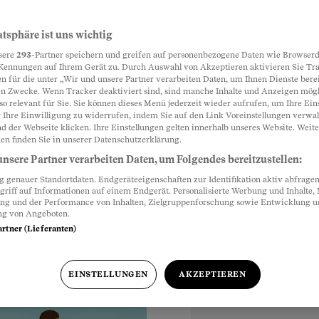
denheitsgap
atsphäre ist uns wichtig
Partnerinhalte
sere
293
-Partner speichern und greifen auf personenbezogene Daten wie Browserd
üngeren»
Kennungen auf Ihrem Gerät zu. Durch Auswahl von Akzeptieren aktivieren Sie Tr
n für die unter „Wir und unsere Partner verarbeiten Daten, um Ihnen Dienste berei
n Zwecke. Wenn Tracker deaktiviert sind, sind manche Inhalte und Anzeigen mög
klärt, warum Jüngere
so relevant für Sie. Sie können dieses Menü jederzeit wieder aufrufen, um Ihre Ein
itig aber aktiv
 Ihre Einwilligung zu widerrufen, indem Sie auf den Link Voreinstellungen verwa
d der Webseite klicken. Ihre Einstellungen gelten innerhalb unseres Website. Weite
en finden Sie in unserer Datenschutzerklärung.
nsere Partner verarbeiten Daten, um Folgendes bereitzustellen:
genauer Standortdaten. Endgeräteeigenschaften zur Identifikation aktiv abfragen
griff auf Informationen auf einem Endgerät. Personalisierte Werbung und Inhalte
ung und der Performance von Inhalten, Zielgruppenforschung sowie Entwicklung 
ng von Angeboten.
artner (Lieferanten)
EINSTELLUNGEN
AKZEPTIEREN