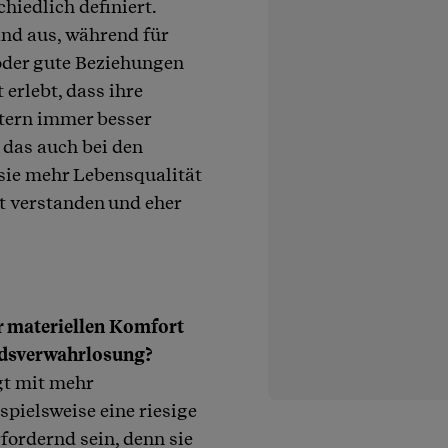
hiedlich definiert.
nd aus, während für
oder gute Beziehungen
 erlebt, dass ihre
ltern immer besser
 das auch bei den
l sie mehr Lebensqualität
ht verstanden und eher
r materiellen Komfort
andsverwahrlosung?
gt mit mehr
spielsweise eine riesige
fordernd sein, denn sie