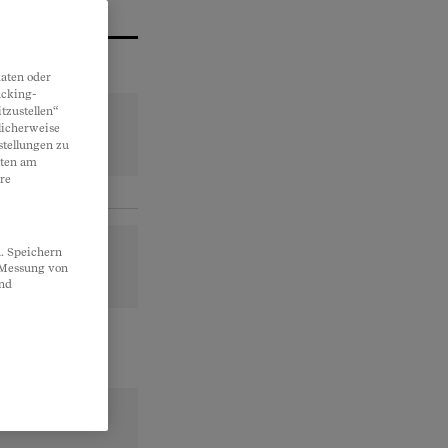
aten oder
acking-
tzustellen“
licherweise
stellungen zu
lten am
re
. Speichern
, Messung von
und