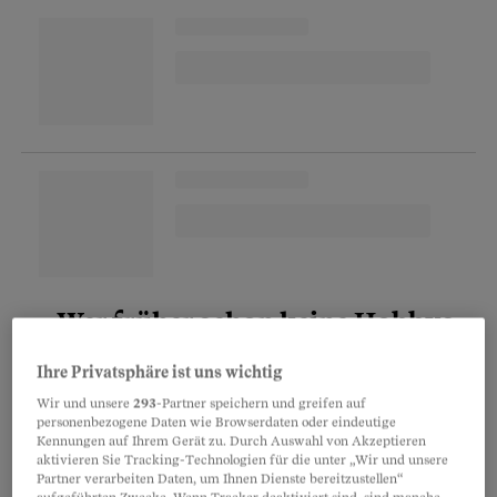
«Wer früher schon keine Hobbys
oder Freundschaften pflegte, wird
Ihre Privatsphäre ist uns wichtig
das auch nach der Pensionierung
Wir und unsere
293
-Partner speichern und greifen auf
personenbezogene Daten wie Browserdaten oder eindeutige
nicht tun.»
Kennungen auf Ihrem Gerät zu. Durch Auswahl von Akzeptieren
aktivieren Sie Tracking-Technologien für die unter „Wir und unsere
Thomas Hauser, Geschäftsführer Benevol Schweiz
Partner verarbeiten Daten, um Ihnen Dienste bereitzustellen“