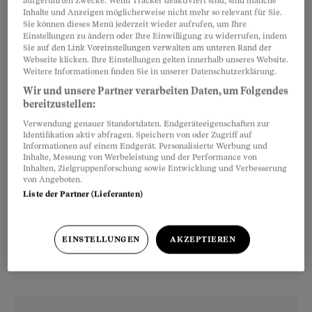
aufgeführten Zwecke. Wenn Tracker deaktiviert sind, sind manche
Inhalte und Anzeigen möglicherweise nicht mehr so relevant für Sie.
Da die Frau schlecht zu Fuss ist, erledigte sie
Sie können dieses Menü jederzeit wieder aufrufen, um Ihre
Einstellungen zu ändern oder Ihre Einwilligung zu widerrufen, indem
auch schon den Kleiderkauf. «Obwohl die Frau
Sie auf den Link Voreinstellungen verwalten am unteren Rand der
Webseite klicken. Ihre Einstellungen gelten innerhalb unseres Website.
einen Mann hat, hat sie mir diese Aufgabe
Weitere Informationen finden Sie in unserer Datenschutzerklärung.
anvertraut. Zum Glück war sie mit meiner
Wir und unsere Partner verarbeiten Daten, um Folgendes
Auswahl zufrieden», sagt die 70-Jährige und
bereitzustellen:
lacht.
Verwendung genauer Standortdaten. Endgeräteeigenschaften zur
Identifikation aktiv abfragen. Speichern von oder Zugriff auf
Informationen auf einem Endgerät. Personalisierte Werbung und
Inhalte, Messung von Werbeleistung und der Performance von
Beide sind auch nach über vier Jahren
Inhalten, Zielgruppenforschung sowie Entwicklung und Verbesserung
von Angeboten.
gemeinsamer Treffen noch immer per Sie. «Ich
Liste der Partner (Lieferanten)
finde das gut, das Siezen sorgt für eine gewisse
Abgrenzung. Und doch spüre ich die
EINSTELLUNGEN
AKZEPTIEREN
notwendige Nähe», so die ehemalige
Flugbegleiterin.