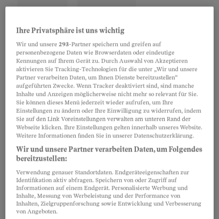
Ihre Privatsphäre ist uns wichtig
Wir und unsere
293
-Partner speichern und greifen auf
personenbezogene Daten wie Browserdaten oder eindeutige
Kennungen auf Ihrem Gerät zu. Durch Auswahl von Akzeptieren
aktivieren Sie Tracking-Technologien für die unter „Wir und unsere
Partner verarbeiten Daten, um Ihnen Dienste bereitzustellen“
aufgeführten Zwecke. Wenn Tracker deaktiviert sind, sind manche
Inhalte und Anzeigen möglicherweise nicht mehr so relevant für Sie.
Sie können dieses Menü jederzeit wieder aufrufen, um Ihre
Einstellungen zu ändern oder Ihre Einwilligung zu widerrufen, indem
Sie auf den Link Voreinstellungen verwalten am unteren Rand der
Webseite klicken. Ihre Einstellungen gelten innerhalb unseres Website.
Die meisten Älteren, die im Ausland studieren
Weitere Informationen finden Sie in unserer Datenschutzerklärung.
können, haben die Ukraine verlassen. Die Eltern
Wir und unsere Partner verarbeiten Daten, um Folgendes
der Jüngeren, die geblieben sind, stimmten
bereitzustellen:
mehrheitlich zunächst für den Online-
Verwendung genauer Standortdaten. Endgeräteeigenschaften zur
Identifikation aktiv abfragen. Speichern von oder Zugriff auf
Unterricht. In den meisten Schulen gibt es zwar
Informationen auf einem Endgerät. Personalisierte Werbung und
Inhalte, Messung von Werbeleistung und der Performance von
inzwischen Schutzräume, aber es ist schwierig,
Inhalten, Zielgruppenforschung sowie Entwicklung und Verbesserung
von Angeboten.
dort zu lernen. Das Internet im Keller