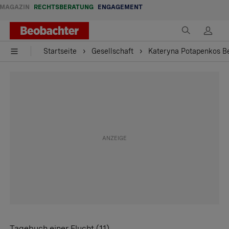
MAGAZIN
RECHTSBERATUNG
ENGAGEMENT
Startseite
Gesellschaft
Kateryna Potapenkos Be
Tagebuch einer Flucht (11)