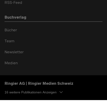
RSS-Feed
Buchverlag
Bücher
Team
Newsletter
Medien
Ringier AG | Ringier Medien Schweiz
16
weitere Publikationen Anzeigen