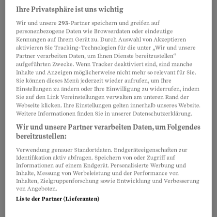
Ihre Privatsphäre ist uns wichtig
und 2028 unter anderem «eine nationale
Wir und unsere
293
-Partner speichern und greifen auf
Wanderausstellung in allen Landesteilen»
personenbezogene Daten wie Browserdaten oder eindeutige
durchführen, ein «Begleitprogramm für
Kennungen auf Ihrem Gerät zu. Durch Auswahl von Akzeptieren
aktivieren Sie Tracking-Technologien für die unter „Wir und unsere
Schulklassen» aufziehen, eine «virtuelle
Partner verarbeiten Daten, um Ihnen Dienste bereitzustellen“
Ausstellung» programmieren sowie eine
aufgeführten Zwecke. Wenn Tracker deaktiviert sind, sind manche
Inhalte und Anzeigen möglicherweise nicht mehr so relevant für Sie.
«Veranstaltung zum Abschluss des ‹offiziellen›
Sie können dieses Menü jederzeit wieder aufrufen, um Ihre
Einstellungen zu ändern oder Ihre Einwilligung zu widerrufen, indem
Teils der Aufarbeitung» organisieren.
Sie auf den Link Voreinstellungen verwalten am unteren Rand der
Webseite klicken. Ihre Einstellungen gelten innerhalb unseres Website.
Weitere Informationen finden Sie in unserer Datenschutzerklärung.
Wir und unsere Partner verarbeiten Daten, um Folgendes
Partnerinhalte
bereitzustellen:
Verwendung genauer Standortdaten. Endgeräteeigenschaften zur
Identifikation aktiv abfragen. Speichern von oder Zugriff auf
Informationen auf einem Endgerät. Personalisierte Werbung und
Inhalte, Messung von Werbeleistung und der Performance von
Inhalten, Zielgruppenforschung sowie Entwicklung und Verbesserung
von Angeboten.
Liste der Partner (Lieferanten)