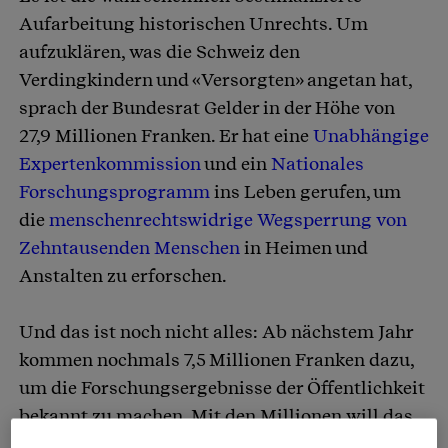
Aufarbeitung historischen Unrechts. Um
aufzuklären, was die Schweiz den
Verdingkindern und «Versorgten» angetan hat,
sprach der Bundesrat Gelder in der Höhe von
27,9 Millionen Franken. Er hat eine
Unabhängige
Expertenkommission
und ein
Nationales
Forschungsprogramm
ins Leben gerufen, um
die
menschenrechtswidrige Wegsperrung von
Zehntausenden Menschen
in Heimen und
Anstalten zu erforschen.
Und das ist noch nicht alles: Ab nächstem Jahr
kommen nochmals 7,5 Millionen Franken dazu,
um die Forschungsergebnisse der Öffentlichkeit
bekannt zu machen. Mit den Millionen will das
zuständige Bundesamt für Justiz zwischen 2024