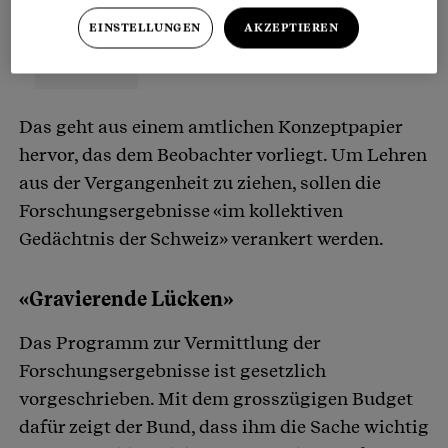
EINSTELLUNGEN
AKZEPTIEREN
Das geht aus einem amtlichen Konzeptpapier
hervor, das dem Beobachter vorliegt. Um Lehren
aus der Vergangenheit zu ziehen, sollen die
Forschungsergebnisse «im kollektiven
Gedächtnis der Schweiz» verankert werden.
«Gravierende Lücken»
Das Programm zur Vermittlung der
Forschungsergebnisse ist gesetzlich
vorgeschrieben. Mit dem grosszügigen Budget
dafür zeigt der Bund, dass ihm die Sache wichtig