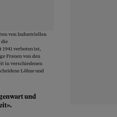
ten von Industriellen
 die
1941 verboten ist,
nge Frauen von den
it in verschiedenen
scheidene Löhne und
egenwart und
it».