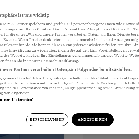
ht erstmals
atsphäre ist uns wichtig
Partnerinhalte
sere
293
-Partner speichern und greifen auf personenbezogene Daten wie Browserd
eit
Kennungen auf Ihrem Gerät zu. Durch Auswahl von Akzeptieren aktivieren Sie Tr
n für die unter „Wir und unsere Partner verarbeiten Daten, um Ihnen Dienste berei
n Zwecke. Wenn Tracker deaktiviert sind, sind manche Inhalte und Anzeigen mög
erwähnt das Museum,
so relevant für Sie. Sie können dieses Menü jederzeit wieder aufrufen, um Ihre Ein
 als
 Ihre Einwilligung zu widerrufen, indem Sie auf den Link Voreinstellungen verwa
d der Webseite klicken. Ihre Einstellungen gelten innerhalb unseres Website. Weite
um erfährt so von den
en finden Sie in unserer Datenschutzerklärung.
nsere Partner verarbeiten Daten, um Folgendes bereitzustellen:
genauer Standortdaten. Endgeräteeigenschaften zur Identifikation aktiv abfragen
griff auf Informationen auf einem Endgerät. Personalisierte Werbung und Inhalte
ung und der Performance von Inhalten, Zielgruppenforschung sowie Entwicklung 
ng von Angeboten.
artner (Lieferanten)
hr
EINSTELLUNGEN
AKZEPTIEREN