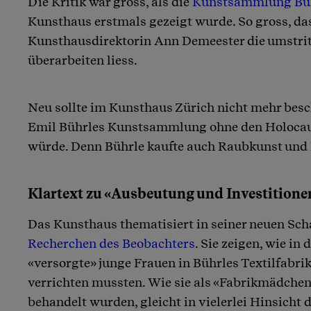
Die Kritik war gross, als die
Kunstsammlung Bü
Artikel teilen
Kunsthaus erstmals gezeigt wurde. So gross, da
Kunsthausdirektorin Ann Demeester die umstri
überarbeiten liess.
Neu sollte im Kunsthaus Zürich nicht mehr besc
Emil Bührles Kunstsammlung ohne den Holocaus
würde. Denn Bührle kaufte auch Raubkunst und
Klartext zu «Ausbeutung und Investitione
Das Kunsthaus thematisiert in seiner neuen Sc
Recherchen des Beobachters
. Sie zeigen, wie in
«versorgte» junge Frauen in Bührles Textilfabri
verrichten mussten. Wie sie als «Fabrikmädchen»
behandelt wurden, gleicht in vielerlei Hinsicht