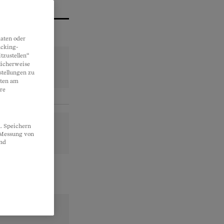
aten oder
acking-
tzustellen“
licherweise
stellungen zu
lten am
re
. Speichern
, Messung von
und