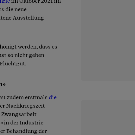
hrle
im Oktober 2021 im
ss die neue
ttene Ausstellung
hönigt werden, dass es
t so nicht geben
 Fluchtgut.
n»
hau zudem erstmals
die
 der Nachkriegszeit
k Zwangsarbeit
 in der Industrie
 der Behandlung der