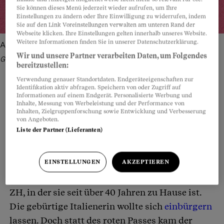
Sie können dieses Menü jederzeit wieder aufrufen, um Ihre
Einstellungen zu ändern oder Ihre Einwilligung zu widerrufen, indem
Sie auf den Link Voreinstellungen verwalten am unteren Rand der
Webseite klicken. Ihre Einstellungen gelten innerhalb unseres Website.
Weitere Informationen finden Sie in unserer Datenschutzerklärung.
Auf das Einbürgerungsgesuch folgte eine Betreibung.
Bild:
Wir und unsere Partner verarbeiten Daten, um Folgendes
Getty Images, Shutterstock - Montage: Beobachter
bereitzustellen:
Verwendung genauer Standortdaten. Endgeräteeigenschaften zur
Identifikation aktiv abfragen. Speichern von oder Zugriff auf
Informationen auf einem Endgerät. Personalisierte Werbung und
Inhalte, Messung von Werbeleistung und der Performance von
Teilen
Anhören
Merken
Kommentare
Inhalten, Zielgruppenforschung sowie Entwicklung und Verbesserung
von Angeboten.
Liste der Partner (Lieferanten)
«Die letzten zwölf Monate haben mein ganzes
Artikel teilen
Leben verändert. Ich fühle mich staatenlos und
EINSTELLUNGEN
AKZEPTIEREN
alleingelassen»: So beschreibt Rita Piatti die
Erlebnisse mit ihrer Wohngemeinde Weiningen
ZH, in der sie seit über 40 Jahren zu Hause ist.
Die gebürtige Italienerin wollte sich
einbürgern
lassen. Doch statt des roten Passes kam der