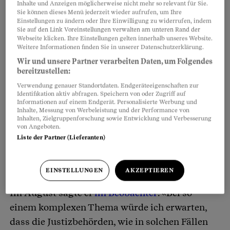
Inhalte und Anzeigen möglicherweise nicht mehr so relevant für Sie.
Sie können dieses Menü jederzeit wieder aufrufen, um Ihre
Einstellungen zu ändern oder Ihre Einwilligung zu widerrufen, indem
Sie auf den Link Voreinstellungen verwalten am unteren Rand der
Webseite klicken. Ihre Einstellungen gelten innerhalb unseres Website.
Weitere Informationen finden Sie in unserer Datenschutzerklärung.
Wir und unsere Partner verarbeiten Daten, um Folgendes
bereitzustellen:
Verwendung genauer Standortdaten. Endgeräteeigenschaften zur
Identifikation aktiv abfragen. Speichern von oder Zugriff auf
Informationen auf einem Endgerät. Personalisierte Werbung und
Inhalte, Messung von Werbeleistung und der Performance von
Inhalten, Zielgruppenforschung sowie Entwicklung und Verbesserung
von Angeboten.
Liste der Partner (Lieferanten)
Forderung nach Gutachten zunächst
erfolglos
EINSTELLUNGEN
AKZEPTIEREN
Im August sagte er
im Beobachter
: «Bei so
einem komplexen Thema würde ich erwarten,
dass die Justizbehörden, wie in solchen Fällen