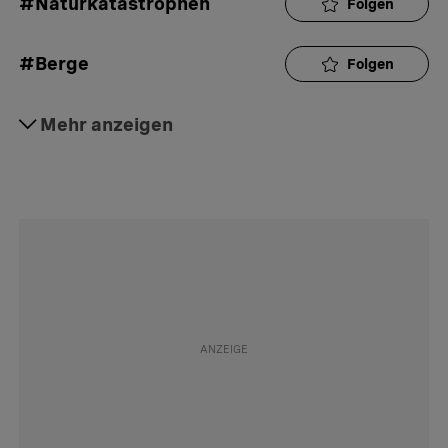
#Naturkatastrophen
Folgen
#Berge
Folgen
#Alpen
Mehr anzeigen
Folgen
#Behörden
Folgen
#Klimawandel
Folgen
#Unfall
Folgen