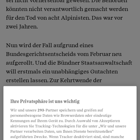
sei nicht vorhersehbar gewesen. Die Behörden
könnten nicht verantwortlich gemacht werden
für den Tod von acht Alpinisten. Das war vor
zwei Jahren.
Nun wird der Fall aufgrund eines
Bundesgerichtsentscheids vom Februar neu
aufgerollt. Und die Bündner Staatsanwaltschaft
will erstmals ein unabhängiges Gutachten
erstellen lassen. Zur Kehrtwende der
Staatsanwaltschaft hat wohl auch die Forderung
von Jürg Schweizer beigetragen, Leiter des
Ihre Privatsphäre ist uns wichtig
WSL-Instituts für Schnee- und
Wir und unsere
293
-Partner speichern und greifen auf
Lawinenforschung.
personenbezogene Daten wie Browserdaten oder eindeutige
Kennungen auf Ihrem Gerät zu. Durch Auswahl von Akzeptieren
aktivieren Sie Tracking-Technologien für die unter „Wir und unsere
Partner verarbeiten Daten, um Ihnen Dienste bereitzustellen“
aufgeführten Zwecke. Wenn Tracker deaktiviert sind, sind manche
Partnerinhalte