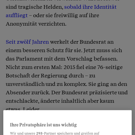
sind tragische Helden,
sobald ihre Identität
auffliegt
– oder sie freiwillig auf ihre
Anonymität verzichten.
Seit zwölf Jahren
werkelt der Bundesrat an
einem besseren Schutz für sie. Jetzt muss sich
das Parlament mit dem Vorschlag befassen.
Nicht zum ersten Mal: 2015 fiel eine 76-seitige
Botschaft der Regierung durch – zu
unverständlich und zu komplex. Sie ging an den
Absender zurück. Der Bundesrat präzisierte und
entschlackte, änderte inhaltlich aber kaum
etwas. Leider.
Ihre Privatsphäre ist uns wichtig
Partnerinhalte
Wir und unsere
293
-Partner speichern und greifen auf