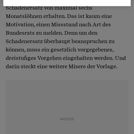
Schadenersatz von maximal sechs
Monatslöhnen erhalten. Das ist kaum eine
Motivation, einen Missstand nach Art des
Bundesrats zu melden. Denn um den
Schadenersatz überhaupt beanspruchen zu
können, muss ein gesetzlich vorgegebenes,
dreistufiges Vorgehen eingehalten werden. Und
darin steckt eine weitere Misere der Vorlage.