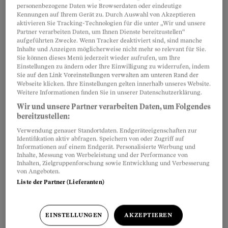
personenbezogene Daten wie Browserdaten oder eindeutige
Kennungen auf Ihrem Gerät zu. Durch Auswahl von Akzeptieren
aktivieren Sie Tracking-Technologien für die unter „Wir und unsere
Partner verarbeiten Daten, um Ihnen Dienste bereitzustellen“
aufgeführten Zwecke. Wenn Tracker deaktiviert sind, sind manche
Inhalte und Anzeigen möglicherweise nicht mehr so relevant für Sie.
Sie können dieses Menü jederzeit wieder aufrufen, um Ihre
Einstellungen zu ändern oder Ihre Einwilligung zu widerrufen, indem
Sie auf den Link Voreinstellungen verwalten am unteren Rand der
Webseite klicken. Ihre Einstellungen gelten innerhalb unseres Website.
Weitere Informationen finden Sie in unserer Datenschutzerklärung.
Wir und unsere Partner verarbeiten Daten, um Folgendes
bereitzustellen:
Verwendung genauer Standortdaten. Endgeräteeigenschaften zur
Identifikation aktiv abfragen. Speichern von oder Zugriff auf
Kompliziertes Verfahren
Informationen auf einem Endgerät. Personalisierte Werbung und
Inhalte, Messung von Werbeleistung und der Performance von
Inhalten, Zielgruppenforschung sowie Entwicklung und Verbesserung
Whistleblower werden nach wie vor in sehr
von Angeboten.
Liste der Partner (Lieferanten)
bescheidenem Umfang geschützt. Wenn ihnen
gekündigt
wird, soll das zwar missbräuchlich
sein, aber nicht für ungültig erklärt werden. Der
EINSTELLUNGEN
AKZEPTIEREN
Whistleblower soll lediglich einen