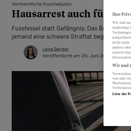
Vermeintliche Kuscheljustiz
Hausarrest auch für Schw
Ihre Priv
Wir und un
Fussfessel statt Gefängnis: Das Bundesgeri
eindeutige 
Technologie
jemand eine schwere Straftat begangen hat. 
aufgeführte
nicht mehr 
ändern oder
Lena Berger
unteren Ran
Veröffentlicht
am 26. Juni 2024 - 09:06 
Information
Wir und u
Verwendung 
von oder Zu
Werbeleist
Verbesseru
Liste der P