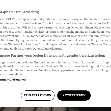
erverbrecher? Natürlich ni
atsphäre ist uns wichtig
sere
293
-Partner speichern und greifen auf personenbezogene Daten wie Browserd
cht hat entschieden, dass das auch möglich sein 
Kennungen auf Ihrem Gerät zu. Durch Auswahl von Akzeptieren aktivieren Sie Tr
n für die unter „Wir und unsere Partner verarbeiten Daten, um Ihnen Dienste berei
Der Aufschrei ist laut. Aber unberechtigt.
n Zwecke. Wenn Tracker deaktiviert sind, sind manche Inhalte und Anzeigen mög
so relevant für Sie. Sie können dieses Menü jederzeit wieder aufrufen, um Ihre Ein
 Ihre Einwilligung zu widerrufen, indem Sie auf den Link Voreinstellungen verwa
d der Webseite klicken. Ihre Einstellungen gelten innerhalb unseres Website. Weite
Uhr
en finden Sie in unserer Datenschutzerklärung.
nsere Partner verarbeiten Daten, um Folgendes bereitzustellen:
genauer Standortdaten. Endgeräteeigenschaften zur Identifikation aktiv abfragen
griff auf Informationen auf einem Endgerät. Personalisierte Werbung und Inhalte
ung und der Performance von Inhalten, Zielgruppenforschung sowie Entwicklung 
ng von Angeboten.
artner (Lieferanten)
EINSTELLUNGEN
AKZEPTIEREN