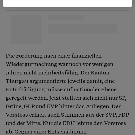
Die Forderung nach einer finanziellen
Wiedergutmachung war noch vor wenigen
Jahren nicht mehrheitsfähig. Der Kanton
Thurgau argumentierte jeweils damit, eine
Entschädigung müsse auf nationaler Ebene
geregelt werden. Jetzt stellten sich nicht nur SP,
Grüne, GLP und EVP hinter das Anliegen. Der
Vorstoss erhielt auch Stimmen aus der SVP, FDP
und der Mitte. Nur die EDU lehnte den Vorstoss
ab. Gegner einer Entschädigung