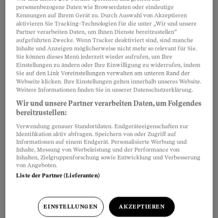
personenbezogene Daten wie Browserdaten oder eindeutige
Psychiatrieprofessor Roland Kuhn hatte
Kennungen auf Ihrem Gerät zu. Durch Auswahl von Akzeptieren
aktivieren Sie Tracking-Technologien für die unter „Wir und unsere
zwischen 1940 und 1980 an rund 3000
Partner verarbeiten Daten, um Ihnen Dienste bereitzustellen“
Patientinnen und Patienten nicht zugelassene
aufgeführten Zwecke. Wenn Tracker deaktiviert sind, sind manche
Inhalte und Anzeigen möglicherweise nicht mehr so relevant für Sie.
Substanzen getestet. Das Ausmass der Tests
Sie können dieses Menü jederzeit wieder aufrufen, um Ihre
Einstellungen zu ändern oder Ihre Einwilligung zu widerrufen, indem
wurde 2019 durch eine interdisziplinäre
Sie auf den Link Voreinstellungen verwalten am unteren Rand der
Forschergruppe
aufgearbeitet
. Schon 2014
Webseite klicken. Ihre Einstellungen gelten innerhalb unseres Website.
Weitere Informationen finden Sie in unserer Datenschutzerklärung.
berichtete der Beobachter über Kuhns
Wir und unsere Partner verarbeiten Daten, um Folgendes
exzessiven Forschungsdrang (
«Die
bereitzustellen:
Menschenversuche von Münsterlingen»
).
Verwendung genauer Standortdaten. Endgeräteeigenschaften zur
Identifikation aktiv abfragen. Speichern von oder Zugriff auf
Informationen auf einem Endgerät. Personalisierte Werbung und
Inhalte, Messung von Werbeleistung und der Performance von
Partnerinhalte
Inhalten, Zielgruppenforschung sowie Entwicklung und Verbesserung
von Angeboten.
Liste der Partner (Lieferanten)
EINSTELLUNGEN
AKZEPTIEREN