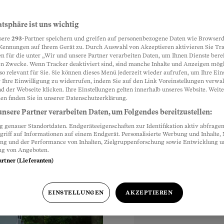
m
atsphäre ist uns wichtig
Partnerinhalte
sere
293
-Partner speichern und greifen auf personenbezogene Daten wie Browserd
Kennungen auf Ihrem Gerät zu. Durch Auswahl von Akzeptieren aktivieren Sie Tr
n für die unter „Wir und unsere Partner verarbeiten Daten, um Ihnen Dienste berei
n Zwecke. Wenn Tracker deaktiviert sind, sind manche Inhalte und Anzeigen mög
fbefehl und erhebt
so relevant für Sie. Sie können dieses Menü jederzeit wieder aufrufen, um Ihre Ein
Doch dann wird er noch
 Ihre Einwilligung zu widerrufen, indem Sie auf den Link Voreinstellungen verwa
d der Webseite klicken. Ihre Einstellungen gelten innerhalb unseres Website. Weite
en finden Sie in unserer Datenschutzerklärung.
nsere Partner verarbeiten Daten, um Folgendes bereitzustellen:
genauer Standortdaten. Endgeräteeigenschaften zur Identifikation aktiv abfragen
griff auf Informationen auf einem Endgerät. Personalisierte Werbung und Inhalte
ung und der Performance von Inhalten, Zielgruppenforschung sowie Entwicklung 
ng von Angeboten.
artner (Lieferanten)
EINSTELLUNGEN
AKZEPTIEREN