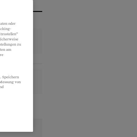
aten oder
acking-
tzustellen“
licherweise
stellungen zu
lten am
re
. Speichern
, Messung von
und