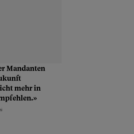
ner Mandanten
ukunft
icht mehr in
empfehlen.»
ni