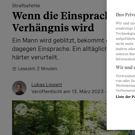
Strafbefehle
Wenn die Einsprache zu
Ihre Priv
Wir und un
Verhängnis wird
eindeutige 
Technologie
aufgeführte
Ein Mann wird geblitzt, bekommt einen Stra
nicht mehr 
dagegen Einsprache. Ein alltäglicher Fall. 
ändern oder
unteren Ran
härter verurteilt.
Information
Wir und u
Lesezeit: 2 Minuten
Verwendung 
von oder Zu
Lukas Lippert
Werbeleist
Verbesseru
Veröffentlicht
am 13. März 2023 - 17:15 Uhr
Liste der P