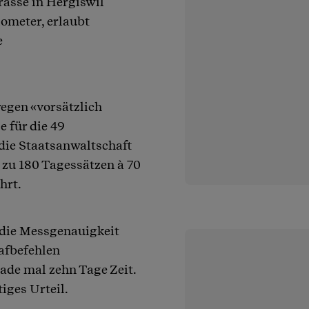
rasse in Hergiswil
ometer, erlaubt
e
wegen «vorsätzlich
e für die 49
 die Staatsanwaltschaft
 zu 180 Tagessätzen à 70
hrt.
 die Messgenauigkeit
afbefehlen
ade mal zehn Tage Zeit.
iges Urteil.