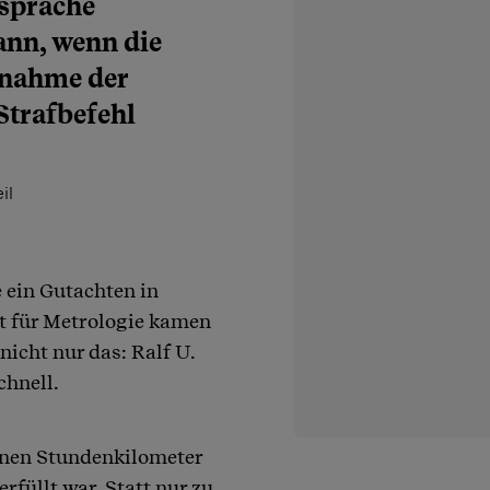
nsprache
ann, wenn die
bnahme der
Strafbefehl
il
 ein Gutachten in
t für Metrologie kamen
icht nur das: Ralf U.
chnell.
nen Stundenkilometer
füllt war. Statt nur zu