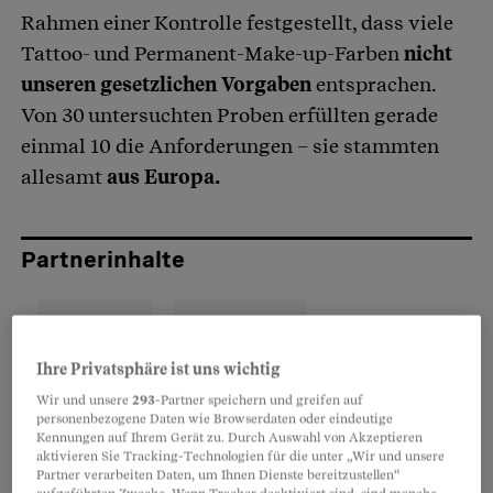
Rahmen einer Kontrolle festgestellt, dass viele
Tattoo- und Permanent-Make-up-Farben
nicht
unseren gesetzlichen Vorgaben
entsprachen.
Von 30 untersuchten Proben erfüllten gerade
einmal 10 die Anforderungen – sie stammten
allesamt
aus Europa.
Partnerinhalte
Ihre Privatsphäre ist uns wichtig
Wir und unsere
293
-Partner speichern und greifen auf
personenbezogene Daten wie Browserdaten oder eindeutige
Kennungen auf Ihrem Gerät zu. Durch Auswahl von Akzeptieren
aktivieren Sie Tracking-Technologien für die unter „Wir und unsere
Partner verarbeiten Daten, um Ihnen Dienste bereitzustellen“