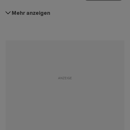
#Kunst
Mehr anzeigen
Folgen
#Krankheit
Folgen
#Schmerzen
Folgen
#Hautkrankheiten
Folgen