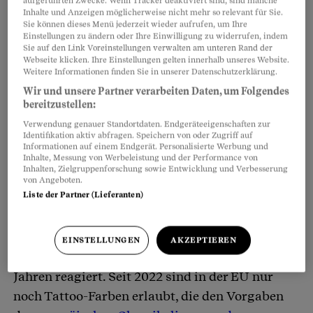
aufgeführten Zwecke. Wenn Tracker deaktiviert sind, sind manche
Inhalte und Anzeigen möglicherweise nicht mehr so relevant für Sie.
Sie können dieses Menü jederzeit wieder aufrufen, um Ihre
Einstellungen zu ändern oder Ihre Einwilligung zu widerrufen, indem
Sie auf den Link Voreinstellungen verwalten am unteren Rand der
Webseite klicken. Ihre Einstellungen gelten innerhalb unseres Website.
Farben aus den USA hingegen enthielten in den
Weitere Informationen finden Sie in unserer Datenschutzerklärung.
allermeisten Fällen nicht zugelassene
Wir und unsere Partner verarbeiten Daten, um Folgendes
Konservierungsmittel und krebserregende
bereitzustellen:
Stoffe.
Kantonschemiker Otmar Deflorin riet
Verwendung genauer Standortdaten. Endgeräteeigenschaften zur
Identifikation aktiv abfragen. Speichern von oder Zugriff auf
deshalb, Produkte bei Schweizer
Informationen auf einem Endgerät. Personalisierte Werbung und
Inhalte, Messung von Werbeleistung und der Performance von
Grossimporteuren zu beziehen, um
Inhalten, Zielgruppenforschung sowie Entwicklung und Verbesserung
von Angeboten.
gesundheitliche Risiken zu minimieren.
Liste der Partner (Lieferanten)
EU: Schon länger verschärfte Grenzwerte
EINSTELLUNGEN
AKZEPTIEREN
Die Europäische Union hat schon vor zwei
Jahren reagiert. Seit 2022 sind in der EU nur
noch Tattoo-Farben erlaubt, die den Vorgaben