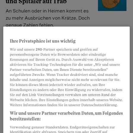
und Spitäler auf Trab
An Schulen oder in Heimen kommt es
zu mehr Ausbrüchen von Krätze. Doch
genaue Zahlen fehlen.
Chantal Hebeisen
Ihre Privatsphäre ist uns wichtig
Wir und unsere
293
-Partner speichern und greifen auf
Hochansteckend
personenbezogene Daten wie Browserdaten oder eindeutige
Kennungen auf Ihrem Gerät zu. Durch Auswahl von Akzeptieren
Krätze bei Kindern – oft zu
aktivieren Sie Tracking-Technologien für die unter „Wir und unsere
spät bemerkt
Partner verarbeiten Daten, um Ihnen Dienste bereitzustellen“
aufgeführten Zwecke. Wenn Tracker deaktiviert sind, sind manche
Mehrmals steckten sich diesen
Inhalte und Anzeigen möglicherweise nicht mehr so relevant für Sie.
Sie können dieses Menü jederzeit wieder aufrufen, um Ihre
Sommer Kinder in Kitas an.
Einstellungen zu ändern oder Ihre Einwilligung zu widerrufen, indem
Mindestens in zwei Fällen erkannten Kinderärzte das
Sie auf den Link Voreinstellungen verwalten am unteren Rand der
Webseite klicken. Ihre Einstellungen gelten innerhalb unseres Website.
nicht – so gab es weitere Infizierte.
Weitere Informationen finden Sie in unserer Datenschutzerklärung.
Chantal Hebeisen
Wir und unsere Partner verarbeiten Daten, um Folgendes
bereitzustellen:
Verwendung genauer Standortdaten. Endgeräteeigenschaften zur
Jucken, Pusteln, Rötungen
Identifikation aktiv abfragen. Speichern von oder Zugriff auf