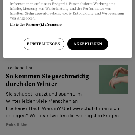
Informationen auf einem Endgerät. Personalisierte Werbung und
Sonnenallergie – so schützen
Inhalte, Messung von Werbeleistung und der Performance von
Sie sich
Inhalten, Zielgruppenforschung sowie Entwicklung und Verbesserung
von Angeboten.
Eine Sonnenallergie ist eine
Liste der Partner (Lieferanten)
Überreaktion des Immunsystems. Die
wichtigsten Fragen und Antworten.
EINSTELLUNGEN
AKZEPTIEREN
Désirée Reinke
Trockene Haut
So kommen Sie geschmeidig
durch den Winter
Sie schuppt, kratzt und spannt. Im
Winter leiden viele Menschen an
trockener Haut. Warum? Und wie schützt man sich
dagegen? Wir beantworten die wichtigsten Fragen.
Felix Ertle