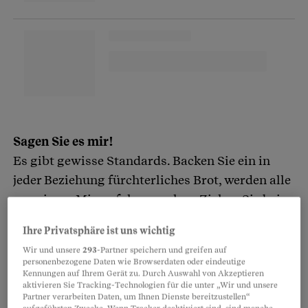
Sagen Sie es mir!
Es gibt gewisse Standards. Backen Sie ein in
jeder Beziehung fürchterliches Brot, werden alle
von einem Misserfolg sprechen. Ziehen Sie beim
ersten Versuch ein fades Brot aus dem Backofen,
Ihre Privatsphäre ist uns wichtig
das dafür prima aussieht, ist das schon ein
Wir und unsere
293
-Partner speichern und greifen auf
Erfolg. Wenn Sie mit dem Resultat zufrieden
personenbezogene Daten wie Browserdaten oder eindeutige
Kennungen auf Ihrem Gerät zu. Durch Auswahl von Akzeptieren
sind, haben Sie Ihr persönliches Ziel erreicht. Sie
aktivieren Sie Tracking-Technologien für die unter „Wir und unsere
haben erfolgreich
ein Brot gebacken
. Streben Sie
Partner verarbeiten Daten, um Ihnen Dienste bereitzustellen“