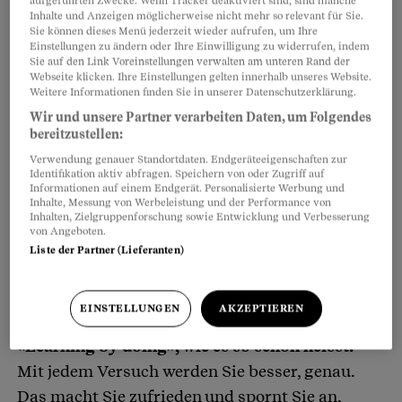
aufgeführten Zwecke. Wenn Tracker deaktiviert sind, sind manche
indes Perfektion an, fangen Sie eben nochmals
Inhalte und Anzeigen möglicherweise nicht mehr so relevant für Sie.
von vorne an.
Sie können dieses Menü jederzeit wieder aufrufen, um Ihre
Einstellungen zu ändern oder Ihre Einwilligung zu widerrufen, indem
Sie auf den Link Voreinstellungen verwalten am unteren Rand der
Webseite klicken. Ihre Einstellungen gelten innerhalb unseres Website.
Weitere Informationen finden Sie in unserer Datenschutzerklärung.
Wir und unsere Partner verarbeiten Daten, um Folgendes
bereitzustellen:
Verwendung genauer Standortdaten. Endgeräteeigenschaften zur
Identifikation aktiv abfragen. Speichern von oder Zugriff auf
Informationen auf einem Endgerät. Personalisierte Werbung und
Inhalte, Messung von Werbeleistung und der Performance von
Inhalten, Zielgruppenforschung sowie Entwicklung und Verbesserung
von Angeboten.
Liste der Partner (Lieferanten)
EINSTELLUNGEN
AKZEPTIEREN
«Learning by doing», wie es so schön heisst.
Mit jedem Versuch werden Sie besser, genau.
Das macht Sie zufrieden und spornt Sie an,