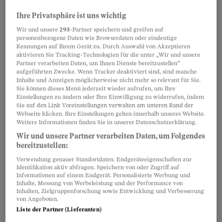
ihnen gleichzutun. Die beiden Kinder sind an der
Uni, kommen nur noch selten nach Hause. Die
Ihre Privatsphäre ist uns wichtig
Stadtwohnung ist zwar nicht riesig, aber bietet
Wir und unsere
293
-Partner speichern und greifen auf
personenbezogene Daten wie Browserdaten oder eindeutige
doch die Möglichkeit, zwei Zimmer zur
Kennungen auf Ihrem Gerät zu. Durch Auswahl von Akzeptieren
Verfügung zu stellen.
aktivieren Sie Tracking-Technologien für die unter „Wir und unsere
Partner verarbeiten Daten, um Ihnen Dienste bereitzustellen“
aufgeführten Zwecke. Wenn Tracker deaktiviert sind, sind manche
Inhalte und Anzeigen möglicherweise nicht mehr so relevant für Sie.
Sie können dieses Menü jederzeit wieder aufrufen, um Ihre
Partnerinhalte
Einstellungen zu ändern oder Ihre Einwilligung zu widerrufen, indem
Sie auf den Link Voreinstellungen verwalten am unteren Rand der
Webseite klicken. Ihre Einstellungen gelten innerhalb unseres Website.
Weitere Informationen finden Sie in unserer Datenschutzerklärung.
Wir und unsere Partner verarbeiten Daten, um Folgendes
bereitzustellen:
Verwendung genauer Standortdaten. Endgeräteeigenschaften zur
Identifikation aktiv abfragen. Speichern von oder Zugriff auf
Informationen auf einem Endgerät. Personalisierte Werbung und
Inhalte, Messung von Werbeleistung und der Performance von
Inhalten, Zielgruppenforschung sowie Entwicklung und Verbesserung
von Angeboten.
Liste der Partner (Lieferanten)