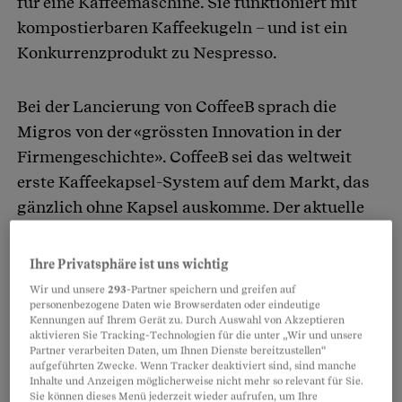
für eine Kaffeemaschine. Sie funktioniert mit
kompostierbaren Kaffeekugeln – und ist ein
Konkurrenzprodukt zu Nespresso.
Bei der Lancierung von CoffeeB sprach die
Migros von der «grössten Innovation in der
Firmengeschichte». CoffeeB sei das weltweit
erste Kaffeekapsel-System auf dem Markt, das
gänzlich ohne Kapsel auskomme. Der aktuelle
Werbeflyer nennt es ein «revolutionäres
Kaffeesystem». Die grosse Erfindung der
Ihre Privatsphäre ist uns wichtig
Migros-Ingenieure ist erst acht Monate alt, doch
Wir und unsere
293
-Partner speichern und greifen auf
personenbezogene Daten wie Browserdaten oder eindeutige
bereits muss sie zum Dumpingpreis verkauft
Kennungen auf Ihrem Gerät zu. Durch Auswahl von Akzeptieren
werden. Garniert mit dem bekannten
aktivieren Sie Tracking-Technologien für die unter „Wir und unsere
Partner verarbeiten Daten, um Ihnen Dienste bereitzustellen“
Lockangebot-Hinweis «nur solange der Vorrat
aufgeführten Zwecke. Wenn Tracker deaktiviert sind, sind manche
reicht».
Inhalte und Anzeigen möglicherweise nicht mehr so relevant für Sie.
Sie können dieses Menü jederzeit wieder aufrufen, um Ihre