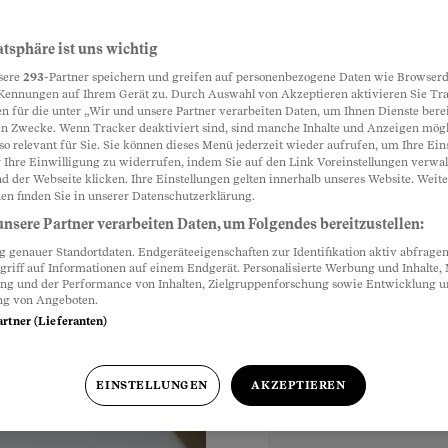
isebranche
 alles
atsphäre ist uns wichtig
Partnerinhalte
sere
293
-Partner speichern und greifen auf personenbezogene Daten wie Browserd
Kennungen auf Ihrem Gerät zu. Durch Auswahl von Akzeptieren aktivieren Sie Tr
n für die unter „Wir und unsere Partner verarbeiten Daten, um Ihnen Dienste berei
n Zwecke. Wenn Tracker deaktiviert sind, sind manche Inhalte und Anzeigen mög
 Reisebranche. Sein
so relevant für Sie. Sie können dieses Menü jederzeit wieder aufrufen, um Ihre Ein
 buchen und gelassen
 Ihre Einwilligung zu widerrufen, indem Sie auf den Link Voreinstellungen verwa
d der Webseite klicken. Ihre Einstellungen gelten innerhalb unseres Website. Weite
en finden Sie in unserer Datenschutzerklärung.
nsere Partner verarbeiten Daten, um Folgendes bereitzustellen:
genauer Standortdaten. Endgeräteeigenschaften zur Identifikation aktiv abfragen
griff auf Informationen auf einem Endgerät. Personalisierte Werbung und Inhalte
ung und der Performance von Inhalten, Zielgruppenforschung sowie Entwicklung 
ng von Angeboten.
artner (Lieferanten)
EINSTELLUNGEN
AKZEPTIEREN