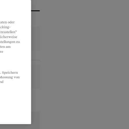
aten oder
acking-
tzustellen“
licherweise
stellungen zu
lten am
re
. Speichern
, Messung von
und