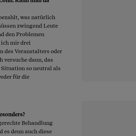
n Lohn. Kann man da
ezahlt, was natürlich
müssen zwingend Leute
und den Problemen
 ich mir drei
n des Veranstalters oder
ch versuche dann, das
Situation so neutral als
eder für die
besonders?
ngerechte Behandlung
d es denn auch diese