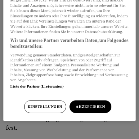
aufgeführten Zwecke. Wenn Tracker deaktiviert sind, sind manche
damals Leiter der Abteilung
Inhalte und Anzeigen möglicherweise nicht mehr so relevant für Sie.
Sie können dieses Menü jederzeit wieder aufrufen, um Ihre
Arbeitsbewilligungen des Amtes für Wirtschaft
Einstellungen zu ändern oder Ihre Einwilligung zu widerrufen, indem
Sie auf den Link Voreinstellungen verwalten am unteren Rand der
und Arbeit (AWA). Im Herbst 2013 wurde er
Webseite klicken. Ihre Einstellungen gelten innerhalb unseres Website.
wegen Verdachts auf Amtsmissbrauch verhaftet
Weitere Informationen finden Sie in unserer Datenschutzerklärung.
und angeklagt, weil er im grossen Stil
Wir und unsere Partner verarbeiten Daten, um Folgendes
bereitzustellen:
rechtswidrige Bewilligungen an
Verwendung genauer Standortdaten. Endgeräteeigenschaften zur
Reinigungskräfte, Kellnerinnen, Handwerker
Identifikation aktiv abfragen. Speichern von oder Zugriff auf
Informationen auf einem Endgerät. Personalisierte Werbung und
und vermutlich auch an Prostituierte aus
Inhalte, Messung von Werbeleistung und der Performance von
Bulgarien und Rumänien ausgestellt hatte.
Inhalten, Zielgruppenforschung sowie Entwicklung und Verbesserung
von Angeboten.
Getzmann wurde frühpensioniert, das Verfahren
Liste der Partner (Lieferanten)
gegen ihn ist noch hängig. Im Zuge der
Ermittlungen wurden alle seine Dossiers
EINSTELLUNGEN
AKZEPTIEREN
durchleuchtet, dabei stellte man auch bei den
Musikerbewilligungen Unregelmässigkeiten
fest.