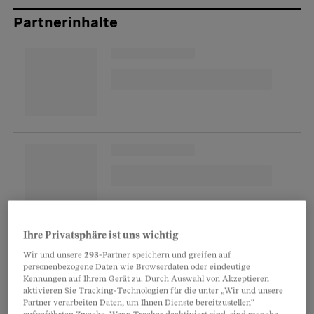
Partnerinhalte
Ihre Privatsphäre ist uns wichtig
«Der nette Beamte vom AWA»
Wir und unsere
293
-Partner speichern und greifen auf
Die Aufenthaltsbewilligungen hatte Buffington
personenbezogene Daten wie Browserdaten oder eindeutige
Kennungen auf Ihrem Gerät zu. Durch Auswahl von Akzeptieren
in Basel immer problemlos bekommen.
aktivieren Sie Tracking-Technologien für die unter „Wir und unsere
Partner verarbeiten Daten, um Ihnen Dienste bereitzustellen“
Zuständig dafür war Richard Getzmann*,