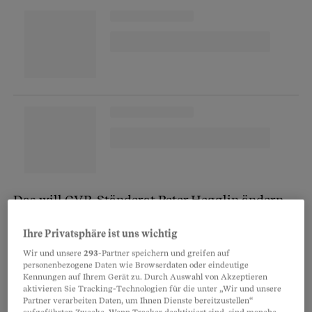
Das will CVP-Ständerat Peter Hegglin ändern.
Er fordert mit einer
Motion
, dass man
Ihre Privatsphäre ist uns wichtig
Lebensmittelspenden an gemeinnützige
Wir und unsere
293
-Partner speichern und greifen auf
Organisationen von der Steuer absetzen kann.
personenbezogene Daten wie Browserdaten oder eindeutige
«Heute ist Spenden wirtschaftlich und
Kennungen auf Ihrem Gerät zu. Durch Auswahl von Akzeptieren
aktivieren Sie Tracking-Technologien für die unter „Wir und unsere
administrativ weniger attraktiv als Wegwerfen.
Partner verarbeiten Daten, um Ihnen Dienste bereitzustellen“