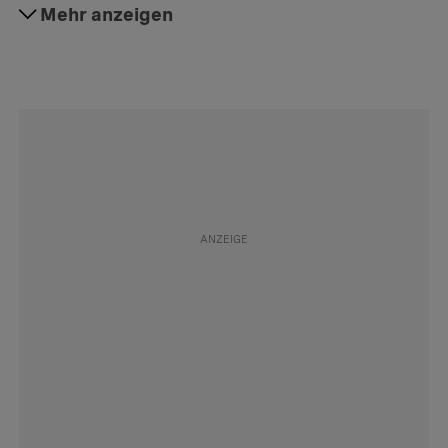
#Konsum
Mehr anzeigen
Folgen
#Umweltschutz
Folgen
#Foodwaste
Folgen
#Lebensmittelindustrie
Folgen