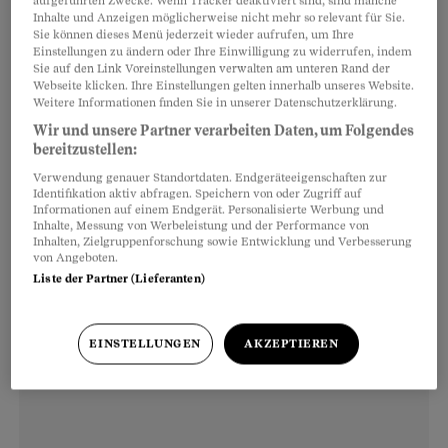
aufgeführten Zwecke. Wenn Tracker deaktiviert sind, sind manche
Das ist doch absurd», sagt Hegglin. Mit
Inhalte und Anzeigen möglicherweise nicht mehr so relevant für Sie.
steuerlichen Anreizen will er dafür sorgen, dass
Sie können dieses Menü jederzeit wieder aufrufen, um Ihre
Einstellungen zu ändern oder Ihre Einwilligung zu widerrufen, indem
das Spenden von Lebensmitteln finanziell
Sie auf den Link Voreinstellungen verwalten am unteren Rand der
Webseite klicken. Ihre Einstellungen gelten innerhalb unseres Website.
mindestens so interessant ist, wie sie zu
Weitere Informationen finden Sie in unserer Datenschutzerklärung.
entsorgen. Damit liessen sich gleich mehrere
Wir und unsere Partner verarbeiten Daten, um Folgendes
gesellschaftspolitische Probleme lösen.
bereitzustellen:
Verwendung genauer Standortdaten. Endgeräteeigenschaften zur
Identifikation aktiv abfragen. Speichern von oder Zugriff auf
Informationen auf einem Endgerät. Personalisierte Werbung und
Inhalte, Messung von Werbeleistung und der Performance von
Inhalten, Zielgruppenforschung sowie Entwicklung und Verbesserung
von Angeboten.
Liste der Partner (Lieferanten)
EINSTELLUNGEN
AKZEPTIEREN