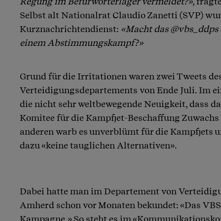
Regung im Befürworterlager vermeldet?»
, fragt
Selbst alt Nationalrat Claudio Zanetti (SVP) wu
Kurznachrichtendienst:
«Macht das @vbs_ddps 
einem Abstimmungskampf?»
Grund für die Irritationen waren zwei Tweets de
Verteidigungsdepartements von Ende Juli. Im ei
die nicht sehr weltbewegende Neuigkeit, dass da
Komitee für die Kampfjet-Beschaffung Zuwachs 
anderen warb es unverblümt für die Kampfjets un
dazu «keine tauglichen Alternativen».
Dabei hatte man im Departement von Verteidig
Amherd schon vor Monaten bekundet: «Das VBS f
Kampagne.» So steht es im «Kommunikationskon