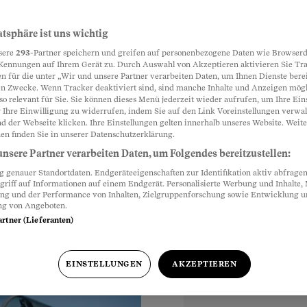
 Nicht-
atsphäre ist uns wichtig
Partnerinhalte
sere
293
-Partner speichern und greifen auf personenbezogene Daten wie Browserd
Kennungen auf Ihrem Gerät zu. Durch Auswahl von Akzeptieren aktivieren Sie Tr
n für die unter „Wir und unsere Partner verarbeiten Daten, um Ihnen Dienste berei
n Zwecke. Wenn Tracker deaktiviert sind, sind manche Inhalte und Anzeigen mög
schaffung von neuen
so relevant für Sie. Sie können dieses Menü jederzeit wieder aufrufen, um Ihre Ein
r, sich an diesen
 Ihre Einwilligung zu widerrufen, indem Sie auf den Link Voreinstellungen verwa
d der Webseite klicken. Ihre Einstellungen gelten innerhalb unseres Website. Weite
en finden Sie in unserer Datenschutzerklärung.
nsere Partner verarbeiten Daten, um Folgendes bereitzustellen:
genauer Standortdaten. Endgeräteeigenschaften zur Identifikation aktiv abfragen
griff auf Informationen auf einem Endgerät. Personalisierte Werbung und Inhalte
ung und der Performance von Inhalten, Zielgruppenforschung sowie Entwicklung 
ng von Angeboten.
artner (Lieferanten)
EINSTELLUNGEN
AKZEPTIEREN