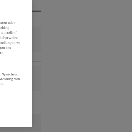
aten oder
acking-
tzustellen“
licherweise
stellungen zu
lten am
re
. Speichern
, Messung von
und