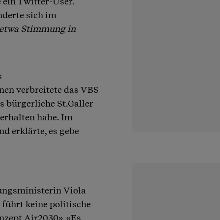
e ein Twitter-User.
nderte sich im
etwa Stimmung in
s
nen verbreitete das VBS
s bürgerliche St.Galler
erhalten habe. Im
d erklärte, es gebe
ungsministerin Viola
ührt keine politische
zept Air2030». «Es