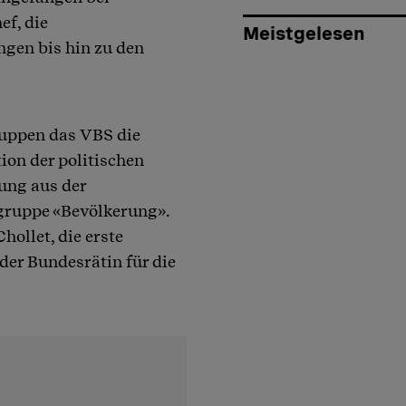
f, die
Meistgelesen
gen bis hin zu den
ruppen das VBS die
tion der politischen
rung aus der
lgruppe «Bevölkerung».
hollet, die erste
der Bundesrätin für die