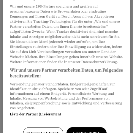
Rechtsfragen des Beobachters richtig
Wir und unsere
293
-Partner speichern und greifen auf
beantwortest, kannst du bis zu 500 Franken aus
personenbezogene Daten wie Browserdaten oder eindeutige
Kennungen auf Ihrem Gerät zu. Durch Auswahl von Akzeptieren
dem Jackpot kassieren.
aktivieren Sie Tracking-Technologien für die unter „Wir und unsere
Partner verarbeiten Daten, um Ihnen Dienste bereitzustellen“
aufgeführten Zwecke. Wenn Tracker deaktiviert sind, sind manche
Inhalte und Anzeigen möglicherweise nicht mehr so relevant für Sie.
Partnerinhalte
Sie können dieses Menü jederzeit wieder aufrufen, um Ihre
Einstellungen zu ändern oder Ihre Einwilligung zu widerrufen, indem
Sie auf den Link Voreinstellungen verwalten am unteren Rand der
Webseite klicken. Ihre Einstellungen gelten innerhalb unseres Website.
Weitere Informationen finden Sie in unserer Datenschutzerklärung.
Wir und unsere Partner verarbeiten Daten, um Folgendes
bereitzustellen:
Verwendung genauer Standortdaten. Endgeräteeigenschaften zur
Identifikation aktiv abfragen. Speichern von oder Zugriff auf
Informationen auf einem Endgerät. Personalisierte Werbung und
Inhalte, Messung von Werbeleistung und der Performance von
Inhalten, Zielgruppenforschung sowie Entwicklung und Verbesserung
von Angeboten.
Liste der Partner (Lieferanten)
Um deine Chancen auf das grosse Geld zu