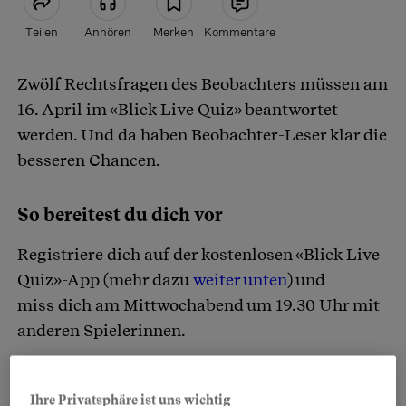
Teilen
Anhören
Merken
Kommentare
Zwölf Rechtsfragen des Beobachters müssen am
Artikel teilen
16. April im «Blick Live Quiz» beantwortet
werden. Und da haben Beobachter-Leser klar die
besseren Chancen.
So bereitest du dich vor
Registriere dich auf der kostenlosen «Blick Live
Quiz»-App (mehr dazu
weiter unten
) und
miss dich am Mittwochabend um 19.30 Uhr mit
anderen Spielerinnen.
Mitmachen lohnt sich: Wenn du alle
Ihre Privatsphäre ist uns wichtig