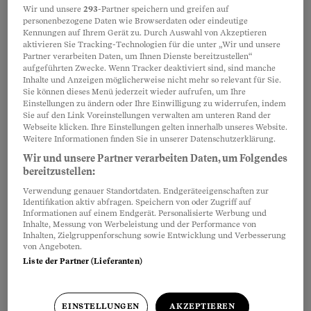
Wir und unsere
293
-Partner speichern und greifen auf
verpflichtet, auf Werbeanrufe aus
personenbezogene Daten wie Browserdaten oder eindeutige
heiterem Himmel zu verzichten. Jetzt kommt die
Kennungen auf Ihrem Gerät zu. Durch Auswahl von Akzeptieren
Kehrtwende. Die Drähte dürften wieder heiss laufen.
aktivieren Sie Tracking-Technologien für die unter „Wir und unsere
Partner verarbeiten Daten, um Ihnen Dienste bereitzustellen“
Chantal Hebeisen
aufgeführten Zwecke. Wenn Tracker deaktiviert sind, sind manche
Inhalte und Anzeigen möglicherweise nicht mehr so relevant für Sie.
Sie können dieses Menü jederzeit wieder aufrufen, um Ihre
Einstellungen zu ändern oder Ihre Einwilligung zu widerrufen, indem
Schicksalsschlag
Sie auf den Link Voreinstellungen verwalten am unteren Rand der
Webseite klicken. Ihre Einstellungen gelten innerhalb unseres Website.
Zur falschen Zeit am falschen
Weitere Informationen finden Sie in unserer Datenschutzerklärung.
Ort
Wir und unsere Partner verarbeiten Daten, um Folgendes
bereitzustellen:
Eine Familie wird unverschuldet in
einen tödlichen Verkehrsunfall
Verwendung genauer Standortdaten. Endgeräteeigenschaften zur
Identifikation aktiv abfragen. Speichern von oder Zugriff auf
verwickelt. Seither geht es nur noch abwärts.
Informationen auf einem Endgerät. Personalisierte Werbung und
Inhalte, Messung von Werbeleistung und der Performance von
Daniel Benz
Inhalten, Zielgruppenforschung sowie Entwicklung und Verbesserung
von Angeboten.
Liste der Partner (Lieferanten)
Meistgelesen
EINSTELLUNGEN
AKZEPTIEREN