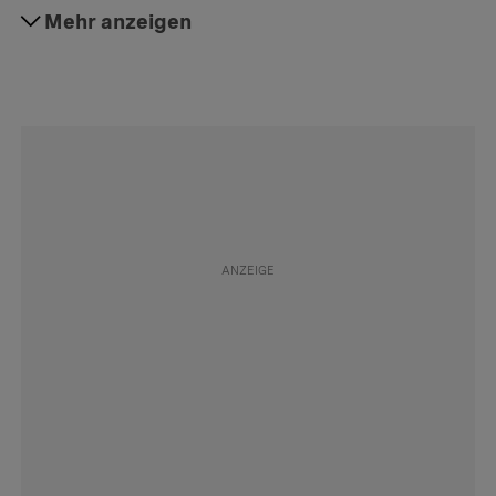
#Delikte
Mehr anzeigen
Folgen
#Tierhalter
Folgen
#Abstimmungen
Folgen
#Haustiere
Folgen
#Tierquälerei
Folgen