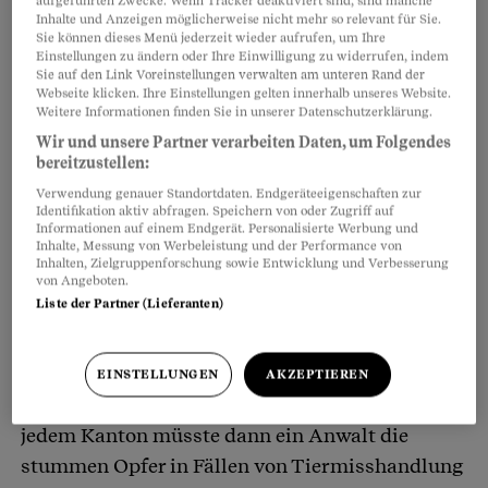
aufgeführten Zwecke. Wenn Tracker deaktiviert sind, sind manche
Inhalte und Anzeigen möglicherweise nicht mehr so relevant für Sie.
Sie können dieses Menü jederzeit wieder aufrufen, um Ihre
Einstellungen zu ändern oder Ihre Einwilligung zu widerrufen, indem
Sie auf den Link Voreinstellungen verwalten am unteren Rand der
Webseite klicken. Ihre Einstellungen gelten innerhalb unseres Website.
Weitere Informationen finden Sie in unserer Datenschutzerklärung.
Wir und unsere Partner verarbeiten Daten, um Folgendes
bereitzustellen:
Verwendung genauer Standortdaten. Endgeräteeigenschaften zur
Identifikation aktiv abfragen. Speichern von oder Zugriff auf
Noch ist Goetschel der einzige offizielle
Informationen auf einem Endgerät. Personalisierte Werbung und
Inhalte, Messung von Werbeleistung und der Performance von
Tierschutzanwalt. Weltweit. Kollegen und
Inhalten, Zielgruppenforschung sowie Entwicklung und Verbesserung
Kolleginnen könnte er erhalten, wenn die
von Angeboten.
Liste der Partner (Lieferanten)
Schweizer Stimmberechtigten am kommenden 7.
März der Tierschutzanwalt-Initiative der
Tierschutzverbände zustimmen (siehe
EINSTELLUNGEN
AKZEPTIEREN
nachfolgende Box «Tierschutzanwälte»). In
jedem Kanton müsste dann ein Anwalt die
stummen Opfer in Fällen von Tiermisshandlung