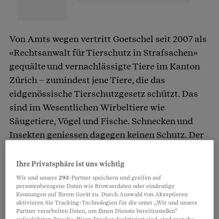
Von Amts wegen vertritt Goetschel seit 2007 als
«Rechtsanwalt für Tierschutz in Strafsachen»
gequälte und vernachlässigte Tiere im Kanton
Zürich – zumindest jene Tiere, die das
eidgenössische Tierschutzgesetz schützt. Das
sind im Wesentlichen Wirbeltiere wie
Säugetiere, Vögel und Fische. Schnecken und
Insekten geniessen dagegen keinen Schutz. Der
Gesetzgeber geht davon aus, dass sie keinen
Schmerz empfinden.
Ihre Privatsphäre ist uns wichtig
Wir und unsere
293
-Partner speichern und greifen auf
personenbezogene Daten wie Browserdaten oder eindeutige
Kennungen auf Ihrem Gerät zu. Durch Auswahl von Akzeptieren
aktivieren Sie Tracking-Technologien für die unter „Wir und unsere
Partner verarbeiten Daten, um Ihnen Dienste bereitzustellen“