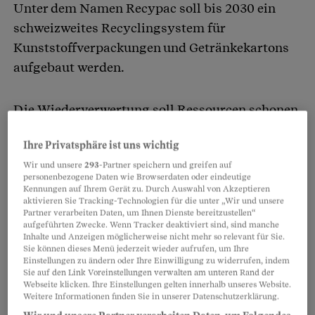
Unter dem Namen Recypac soll bis 2030 ein
schweizweites Recyclingsystem für
Kunststoffverpackungen und Getränkekartons
aufgebaut werden.
Die Wiederverwertung soll Ressourcen schonen,
Energie sparen und Treibhausgase reduzieren.
Ihre Privatsphäre ist uns wichtig
Zur Kasse gebeten werden die Konsumentinnen
Wir und unsere
293
-Partner speichern und greifen auf
und Konsumenten: Die Entsorgungssäcke sollen
personenbezogene Daten wie Browserdaten oder eindeutige
kostenpflichtig sein. Und müssen zu einer
Kennungen auf Ihrem Gerät zu. Durch Auswahl von Akzeptieren
aktivieren Sie Tracking-Technologien für die unter „Wir und unsere
Sammelstelle gebracht werden.
Partner verarbeiten Daten, um Ihnen Dienste bereitzustellen“
aufgeführten Zwecke. Wenn Tracker deaktiviert sind, sind manche
Inhalte und Anzeigen möglicherweise nicht mehr so relevant für Sie.
Sie können dieses Menü jederzeit wieder aufrufen, um Ihre
Partnerinhalte
Einstellungen zu ändern oder Ihre Einwilligung zu widerrufen, indem
Sie auf den Link Voreinstellungen verwalten am unteren Rand der
Webseite klicken. Ihre Einstellungen gelten innerhalb unseres Website.
Weitere Informationen finden Sie in unserer Datenschutzerklärung.