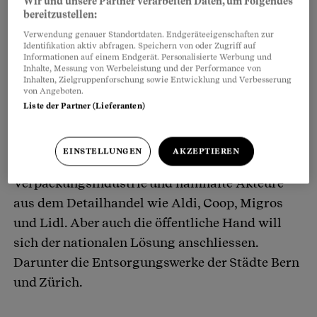
Wir und unsere Partner verarbeiten Daten, um Folgendes
bereitzustellen:
Verwendung genauer Standortdaten. Endgeräteeigenschaften zur
Identifikation aktiv abfragen. Speichern von oder Zugriff auf
Informationen auf einem Endgerät. Personalisierte Werbung und
Inhalte, Messung von Werbeleistung und der Performance von
Inhalten, Zielgruppenforschung sowie Entwicklung und Verbesserung
von Angeboten.
Liste der Partner (Lieferanten)
EINSTELLUNGEN
AKZEPTIEREN
Hinter dem
Verein
stehen Firmen aus der
Verpackungsindustrie und namhafte Akteure
aus dem Detailhandel wie Aldi, Coop, Migros
und Lidl. Aber auch die öffentliche Hand will
sich der nationalen Lösung anschliessen.
Darunter die Entsorgungswerke der Städte Bern
und Zürich.