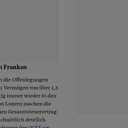
n Franken
n die Offenlegungen
 Vermögen von über 1,3
tig immer wieder in den
on Luzern machen die
nen Gesamtsteuerertrag
chnittlich deutlich
rechnung der
«NZZ am