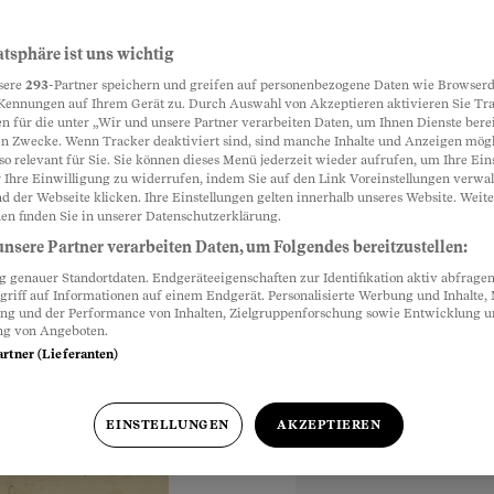
e Konten
atsphäre ist uns wichtig
Partnerinhalte
sere
293
-Partner speichern und greifen auf personenbezogene Daten wie Browserd
e Selbstanzeige ein
Kennungen auf Ihrem Gerät zu. Durch Auswahl von Akzeptieren aktivieren Sie Tr
n für die unter „Wir und unsere Partner verarbeiten Daten, um Ihnen Dienste berei
ine solche Meldung
n Zwecke. Wenn Tracker deaktiviert sind, sind manche Inhalte und Anzeigen mög
so relevant für Sie. Sie können dieses Menü jederzeit wieder aufrufen, um Ihre Ein
 Ihre Einwilligung zu widerrufen, indem Sie auf den Link Voreinstellungen verwa
d der Webseite klicken. Ihre Einstellungen gelten innerhalb unseres Website. Weite
en finden Sie in unserer Datenschutzerklärung.
nsere Partner verarbeiten Daten, um Folgendes bereitzustellen:
genauer Standortdaten. Endgeräteeigenschaften zur Identifikation aktiv abfragen
hr
,
griff auf Informationen auf einem Endgerät. Personalisierte Werbung und Inhalte
ung und der Performance von Inhalten, Zielgruppenforschung sowie Entwicklung 
ng von Angeboten.
artner (Lieferanten)
EINSTELLUNGEN
AKZEPTIEREN