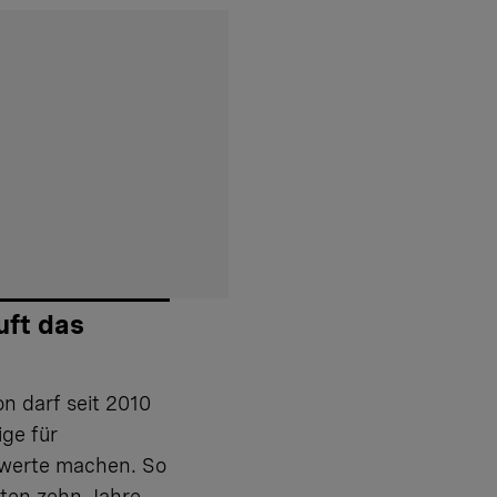
uft das
on darf seit 2010
ige für
werte machen. So
zten zehn Jahre