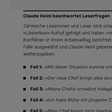
Claude Heini beantwortet Leserfragen
Zahlreiche Leserinnen und Leser sind
uns
«Lästerbox»-Aufruf
gefolgt und haben vo
Konflikten in ihrem Arbeitsalltag berichtet
Fälle ausgewählt und Claude Heini gebeten
weiterzugeben
.
Fall 1:
«Mit dieser Situation komme ich
Fall 2:
«Der neue Chef bringt alles du
Fall 3:
«Meine Chefin schwärzt Kolleg
Fall 4:
«Ich habe Mühe mit jüngeren C
Fall 5:
«Mein Chef kennt mich überhau