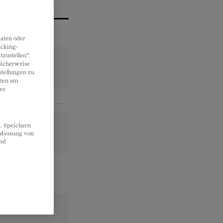
aten oder
acking-
tzustellen“
licherweise
stellungen zu
lten am
re
. Speichern
, Messung von
und