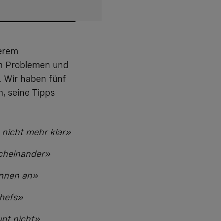
erem
n Problemen und
.
Wir haben fünf
, seine Tipps
 nicht mehr klar»
rcheinander»
innen an»
hefs»
pt nicht»