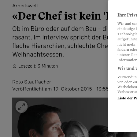
Arbeitswelt
«Der Chef ist kein 'Buddy
Ihre Priv
Wir und un
Ob im Büro oder auf dem Bau – die Arbeitsw
eindeutige 
Technologie
rasant. Im Interview spricht der Buchautor 
aufgeführte
flache Hierarchien, schlechte Chefs, die F
nicht mehr 
ändern oder
Weihnachtsessen.
unteren Ran
Information
Lesezeit: 3 Minuten
Wir und u
Verwendung 
Reto Stauffacher
von oder Zu
Werbeleist
Veröffentlicht
am 19. Oktober 2015 - 13:55 Uhr
Verbesseru
Liste der P