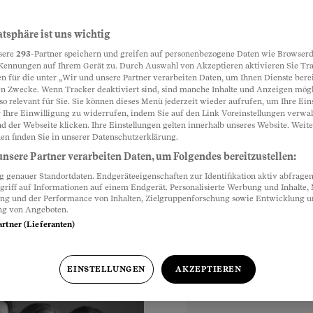
'»
atsphäre ist uns wichtig
Partnerinhalte
sere
293
-Partner speichern und greifen auf personenbezogene Daten wie Browserd
elt verändert sich
Kennungen auf Ihrem Gerät zu. Durch Auswahl von Akzeptieren aktivieren Sie Tr
n für die unter „Wir und unsere Partner verarbeiten Daten, um Ihnen Dienste berei
Claude Heini über
n Zwecke. Wenn Tracker deaktiviert sind, sind manche Inhalte und Anzeigen mög
rauenquote und das
so relevant für Sie. Sie können dieses Menü jederzeit wieder aufrufen, um Ihre Ein
 Ihre Einwilligung zu widerrufen, indem Sie auf den Link Voreinstellungen verwa
d der Webseite klicken. Ihre Einstellungen gelten innerhalb unseres Website. Weite
en finden Sie in unserer Datenschutzerklärung.
nsere Partner verarbeiten Daten, um Folgendes bereitzustellen:
genauer Standortdaten. Endgeräteeigenschaften zur Identifikation aktiv abfragen
griff auf Informationen auf einem Endgerät. Personalisierte Werbung und Inhalte
ung und der Performance von Inhalten, Zielgruppenforschung sowie Entwicklung 
ng von Angeboten.
artner (Lieferanten)
EINSTELLUNGEN
AKZEPTIEREN