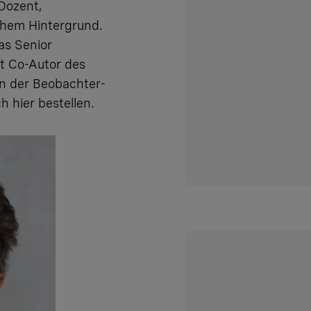
Dozent,
chem Hintergrund.
as Senior
t Co-Autor des
in der Beobachter-
uch
hier
bestellen.