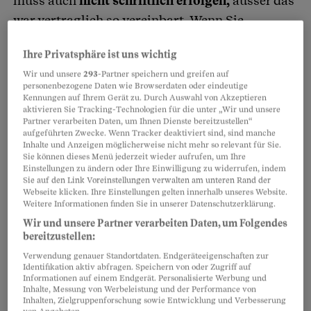
muss auch
nicht schriftlich erfolgen,
ausser das
war vertraglich so vereinbart. Wenn Sie
mündlich kündigen, empfiehlt sich aber aus
Ihre Privatsphäre ist uns wichtig
Beweisgründen, sich
vom Arbeitgeber
Wir und unsere
293
-Partner speichern und greifen auf
bestätigen
zu lassen, dass und wann er davon
personenbezogene Daten wie Browserdaten oder eindeutige
erfahren hat – oder dass Zeugen dabei sind.
Kennungen auf Ihrem Gerät zu. Durch Auswahl von Akzeptieren
aktivieren Sie Tracking-Technologien für die unter „Wir und unsere
Partner verarbeiten Daten, um Ihnen Dienste bereitzustellen“
aufgeführten Zwecke. Wenn Tracker deaktiviert sind, sind manche
Partnerinhalte
Inhalte und Anzeigen möglicherweise nicht mehr so relevant für Sie.
Sie können dieses Menü jederzeit wieder aufrufen, um Ihre
Einstellungen zu ändern oder Ihre Einwilligung zu widerrufen, indem
Sie auf den Link Voreinstellungen verwalten am unteren Rand der
Webseite klicken. Ihre Einstellungen gelten innerhalb unseres Website.
Weitere Informationen finden Sie in unserer Datenschutzerklärung.
Wir und unsere Partner verarbeiten Daten, um Folgendes
bereitzustellen:
Verwendung genauer Standortdaten. Endgeräteeigenschaften zur
Identifikation aktiv abfragen. Speichern von oder Zugriff auf
Informationen auf einem Endgerät. Personalisierte Werbung und
Inhalte, Messung von Werbeleistung und der Performance von
Inhalten, Zielgruppenforschung sowie Entwicklung und Verbesserung