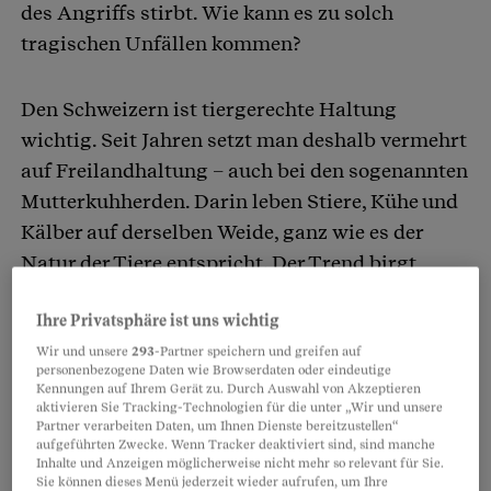
des Angriffs stirbt. Wie kann es zu solch
tragischen Unfällen kommen?
Den Schweizern ist tiergerechte Haltung
wichtig. Seit Jahren setzt man deshalb vermehrt
auf Freilandhaltung – auch bei den sogenannten
Mutterkuhherden. Darin leben Stiere, Kühe und
Kälber auf derselben Weide, ganz wie es der
Natur der Tiere entspricht. Der Trend birgt
Gefahren für Wanderer, die das Hoheitsgebiet
Ihre Privatsphäre ist uns wichtig
der Herde durchqueren: durch Mutterkühe, die
ihre Kälber schützen, oder durch Stiere, die ihre
Wir und unsere
293
-Partner speichern und greifen auf
personenbezogene Daten wie Browserdaten oder eindeutige
Herde verteidigen wollen. Vor allem
Kennungen auf Ihrem Gerät zu. Durch Auswahl von Akzeptieren
aktivieren Sie Tracking-Technologien für die unter „Wir und unsere
Hundehalter müssen vorsichtig sein (siehe
Partner verarbeiten Daten, um Ihnen Dienste bereitzustellen“
unten «Kühe verletzen Hund – wer zahlt?»).
aufgeführten Zwecke. Wenn Tracker deaktiviert sind, sind manche
Inhalte und Anzeigen möglicherweise nicht mehr so relevant für Sie.
Sie können dieses Menü jederzeit wieder aufrufen, um Ihre