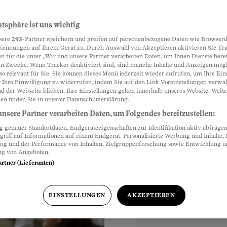
n von Bund
atsphäre ist uns wichtig
Partnerinhalte
sere
293
-Partner speichern und greifen auf personenbezogene Daten wie Browserd
Kennungen auf Ihrem Gerät zu. Durch Auswahl von Akzeptieren aktivieren Sie Tr
n für die unter „Wir und unsere Partner verarbeiten Daten, um Ihnen Dienste berei
n Zwecke. Wenn Tracker deaktiviert sind, sind manche Inhalte und Anzeigen mög
zept verantwortlich.
so relevant für Sie. Sie können dieses Menü jederzeit wieder aufrufen, um Ihre Ein
ie Gesundheit von
 Ihre Einwilligung zu widerrufen, indem Sie auf den Link Voreinstellungen verwa
d der Webseite klicken. Ihre Einstellungen gelten innerhalb unseres Website. Weite
en finden Sie in unserer Datenschutzerklärung.
nsere Partner verarbeiten Daten, um Folgendes bereitzustellen:
genauer Standortdaten. Endgeräteeigenschaften zur Identifikation aktiv abfragen
griff auf Informationen auf einem Endgerät. Personalisierte Werbung und Inhalte
ung und der Performance von Inhalten, Zielgruppenforschung sowie Entwicklung 
ng von Angeboten.
artner (Lieferanten)
EINSTELLUNGEN
AKZEPTIEREN