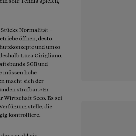
in soll: Tennis spielen,
 Stücks Normalität –
etriebe öffnen, desto
Schutzkonzepte und umso
deshalb Luca Cirigliano,
haftsbunds SGB und
te müssen hohe
en macht sich der
nden strafbar.» Er
r Wirtschaft Seco. Es sei
Verfügung stelle, die
ig kontrolliere.
f der sowohl ein