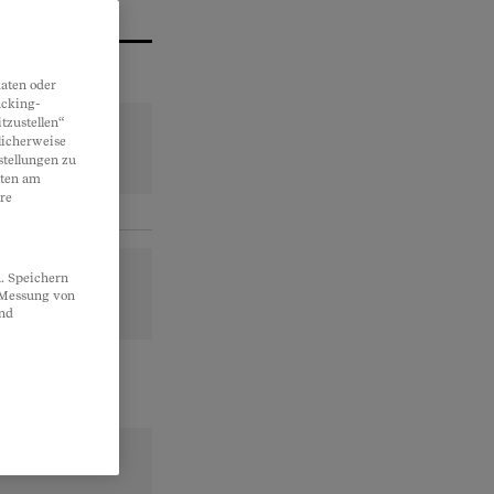
aten oder
acking-
tzustellen“
licherweise
stellungen zu
lten am
re
. Speichern
, Messung von
und