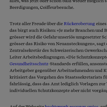
alles, was jetzt oder schon bald wieder möglich se
Beerdigungen, Coiffeurbesuche.
Trotz aller Freude über die
Rückeroberung
eines
das birgt auch Risiken: «Je mehr Branchen und B
grösser wird die Gefahr unseriös umgesetzter 
grösser das Risiko von Neuansteckungen», sagt 
Zentralsekretär des Schweizerischen Gewerksc
Leiter Arbeitsbedingungen. «Die Schutzkonzep
Gesundheitsschutz
-Standards erfüllen, ansonst
Arbeitgeber gegenüber Arbeitnehmenden und Ku
kritisiert das Vorgehen des Staatssekretariats fü
fahrlässig, dass das Amt lediglich Vorlagen zur 
individuellen Schutzkonzepte aber nicht vorgäng
Auf der Webseite
backtowork.easygov.swiss
, au