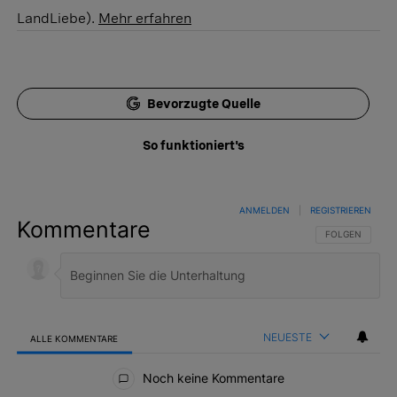
LandLiebe).
Mehr erfahren
Bevorzugte Quelle
So funktioniert's
ANMELDEN
|
REGISTRIEREN
Kommentare
FOLGE DIESER 
FOLGEN
NEUESTE
ALLE KOMMENTARE
Alle Kommentare
Noch keine Kommentare