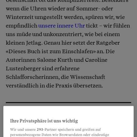
wenn die Uhren wieder auf Sommer- oder
Winterzeit umgestellt werden, spüren wir, wie
empfindlich
unsere innere Uhr
tickt – wir fühlen
uns müde und unkonzentriert, wie bei einem
kleinen Jetlag. Genau hier setzt der Ratgeber
«Dieses Buch ist zum Einschlafen» an. Die
Autorinnen Salome Kurth und Caroline
Lustenberger sind erfahrene
Schlafforscherinnen, die Wissenschaft
verständlich in die Praxis übersetzen.
Partnerinhalte
Ihre Privatsphäre ist uns wichtig
Wir und unsere
293
-Partner speichern und greifen auf
personenbezogene Daten wie Browserdaten oder eindeutige