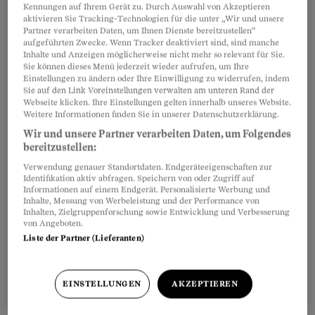
Kennungen auf Ihrem Gerät zu. Durch Auswahl von Akzeptieren
aktivieren Sie Tracking-Technologien für die unter „Wir und unsere
Partner verarbeiten Daten, um Ihnen Dienste bereitzustellen“
aufgeführten Zwecke. Wenn Tracker deaktiviert sind, sind manche
Inhalte und Anzeigen möglicherweise nicht mehr so relevant für Sie.
Sie können dieses Menü jederzeit wieder aufrufen, um Ihre
Einstellungen zu ändern oder Ihre Einwilligung zu widerrufen, indem
Sie auf den Link Voreinstellungen verwalten am unteren Rand der
Webseite klicken. Ihre Einstellungen gelten innerhalb unseres Website.
Weitere Informationen finden Sie in unserer Datenschutzerklärung.
Wir und unsere Partner verarbeiten Daten, um Folgendes
bereitzustellen:
Welcher Chronotyp sind Sie?
Verwendung genauer Standortdaten. Endgeräteeigenschaften zur
Identifikation aktiv abfragen. Speichern von oder Zugriff auf
Das Buch räumt wohltuend mit Mythen auf.
Informationen auf einem Endgerät. Personalisierte Werbung und
Müssen es wirklich acht Stunden sein? Nein, das
Inhalte, Messung von Werbeleistung und der Performance von
Inhalten, Zielgruppenforschung sowie Entwicklung und Verbesserung
Schlafbedürfnis ist so individuell wie ein
von Angeboten.
Liste der Partner (Lieferanten)
Fingerabdruck. Sind Sie eine Eule oder eine
Lerche? Tests im Buch helfen Ihnen, Ihren
Chronotyp zu erkennen. Dies ist gerade bei der
EINSTELLUNGEN
AKZEPTIEREN
Zeitumstellung Gold wert: Wenn Sie wissen, wie