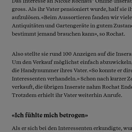
Das Interesse an Nicole Rochats* Online-Inserat
Artikel teilen
gross. Als ihr Vater pensioniert wurde, half sie 
aufzulösen. «Beim Aussortieren fanden wir viel
Antiquitäten und Gartengeräte in gutem Zustand.
bestimmt jemand brauchen kann», so Rochat.
Also stellte sie rund 100 Anzeigen auf die Insera
Um den Verkauf möglichst einfach abzuwickeln, 
die Handynummer ihres Vater. «So konnte er dir
Interessenten verhandeln.» Schon nach kurzer Z
verkauft, die übrigen Inserate nahm Rochat Ende 
Trotzdem erhielt ihr Vater weiterhin Anrufe.
«Ich fühlte mich betrogen»
Als er sich bei den Interessenten erkundigte, wur