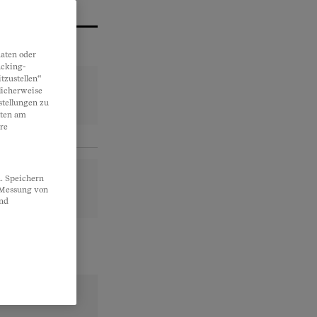
aten oder
acking-
tzustellen“
licherweise
stellungen zu
lten am
re
. Speichern
, Messung von
und