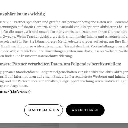
serate –
atsphäre ist uns wichtig
Partnerinhalte
sere
293
-Partner speichern und greifen auf personenbezogene Daten wie Browserd
Kennungen auf Ihrem Gerät zu. Durch Auswahl von Akzeptieren aktivieren Sie Tr
n für die unter „Wir und unsere Partner verarbeiten Daten, um Ihnen Dienste berei
n Zwecke. Wenn Tracker deaktiviert sind, sind manche Inhalte und Anzeigen mög
 auf der Inserate-
so relevant für Sie. Sie können dieses Menü jederzeit wieder aufrufen, um Ihre Ein
e noch von
 Ihre Einwilligung zu widerrufen, indem Sie auf den Link Voreinstellungen verwa
d der Webseite klicken. Ihre Einstellungen gelten innerhalb unseres Website. Weite
.ch hatte ihre
en finden Sie in unserer Datenschutzerklärung.
nsere Partner verarbeiten Daten, um Folgendes bereitzustellen:
genauer Standortdaten. Endgeräteeigenschaften zur Identifikation aktiv abfragen
griff auf Informationen auf einem Endgerät. Personalisierte Werbung und Inhalte
ung und der Performance von Inhalten, Zielgruppenforschung sowie Entwicklung 
ng von Angeboten.
artner (Lieferanten)
EINSTELLUNGEN
AKZEPTIEREN