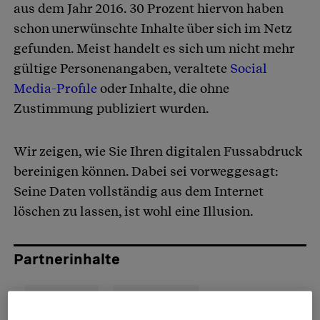
aus dem Jahr 2016. 30 Prozent hiervon haben
schon unerwünschte Inhalte über sich im Netz
gefunden. Meist handelt es sich um nicht mehr
gültige Personenangaben, veraltete
Social
Media-Profile
oder Inhalte, die ohne
Zustimmung publiziert wurden.
Wir zeigen, wie Sie Ihren digitalen Fussabdruck
bereinigen können. Dabei sei vorweggesagt:
Seine Daten vollständig aus dem Internet
löschen zu lassen, ist wohl eine Illusion.
Partnerinhalte