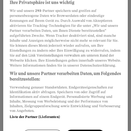
Ihre Privatsphäre ist uns wichtig
Wir und unsere
293
-Partner speichern und greifen auf
personenbezogene Daten wie Browserdaten oder eindeutige
Kennungen auf Ihrem Gerät zu. Durch Auswahl von Akzeptieren
aktivieren Sie Tracking-Technologien für die unter „Wir und unsere
Partner verarbeiten Daten, um Ihnen Dienste bereitzustellen“
aufgeführten Zwecke. Wenn Tracker deaktiviert sind, sind manche
Inhalte und Anzeigen möglicherweise nicht mehr so relevant für Sie.
Sie können dieses Menü jederzeit wieder aufrufen, um Ihre
Einstellungen zu ändern oder Ihre Einwilligung zu widerrufen, indem
Sie auf den Link Voreinstellungen verwalten am unteren Rand der
Webseite klicken. Ihre Einstellungen gelten innerhalb unseres Website.
Schritt 1: Googeln Sie sich selber
Weitere Informationen finden Sie in unserer Datenschutzerklärung.
Wir und unsere Partner verarbeiten Daten, um Folgendes
Um sich einen Überblick über Ihre eigene
bereitzustellen:
digitale Präsenz zu verschaffen, empfiehlt es
Verwendung genauer Standortdaten. Endgeräteeigenschaften zur
Identifikation aktiv abfragen. Speichern von oder Zugriff auf
sich zuallererst, seinen Vor- und Nachnamen
Informationen auf einem Endgerät. Personalisierte Werbung und
Inhalte, Messung von Werbeleistung und der Performance von
sowie seine Mail-Adresse(n) in den
Inhalten, Zielgruppenforschung sowie Entwicklung und Verbesserung
einschlägigen Suchmaschinen einzugeben.
von Angeboten.
Liste der Partner (Lieferanten)
Neben
Google
sollten Sie dabei auch Bing und
Yahoo nutzen.