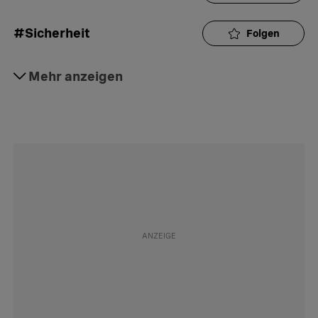
#Sicherheit
Folgen
#Digitalisierung
Mehr anzeigen
Folgen
#Privatsphäre
Folgen
#Persönlichkeitsschutz
Folgen
#Surfen
Folgen
#Computer
Folgen