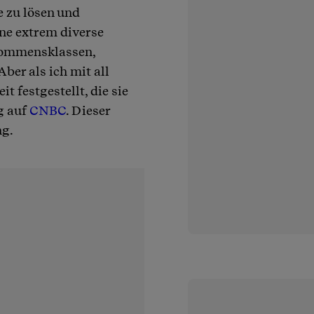
e zu lösen und
ne extrem diverse
kommensklassen,
er als ich mit all
 festgestellt, die sie
g auf
CNBC
. Dieser
ng.