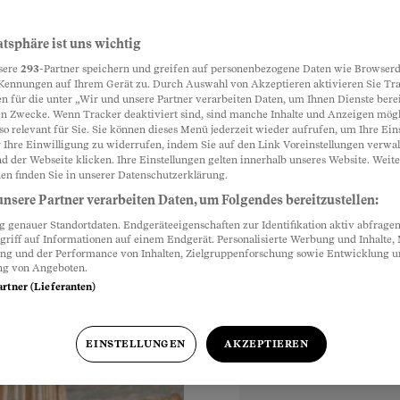
smethode
atsphäre ist uns wichtig
Partnerinhalte
sere
293
-Partner speichern und greifen auf personenbezogene Daten wie Browserd
Kennungen auf Ihrem Gerät zu. Durch Auswahl von Akzeptieren aktivieren Sie Tr
n für die unter „Wir und unsere Partner verarbeiten Daten, um Ihnen Dienste berei
n Zwecke. Wenn Tracker deaktiviert sind, sind manche Inhalte und Anzeigen mög
ie Eltern mit klarer
so relevant für Sie. Sie können dieses Menü jederzeit wieder aufrufen, um Ihre Ein
 den Familienfrieden
 Ihre Einwilligung zu widerrufen, indem Sie auf den Link Voreinstellungen verwa
d der Webseite klicken. Ihre Einstellungen gelten innerhalb unseres Website. Weite
en finden Sie in unserer Datenschutzerklärung.
nsere Partner verarbeiten Daten, um Folgendes bereitzustellen:
genauer Standortdaten. Endgeräteeigenschaften zur Identifikation aktiv abfragen
griff auf Informationen auf einem Endgerät. Personalisierte Werbung und Inhalte
ung und der Performance von Inhalten, Zielgruppenforschung sowie Entwicklung 
ng von Angeboten.
artner (Lieferanten)
EINSTELLUNGEN
AKZEPTIEREN