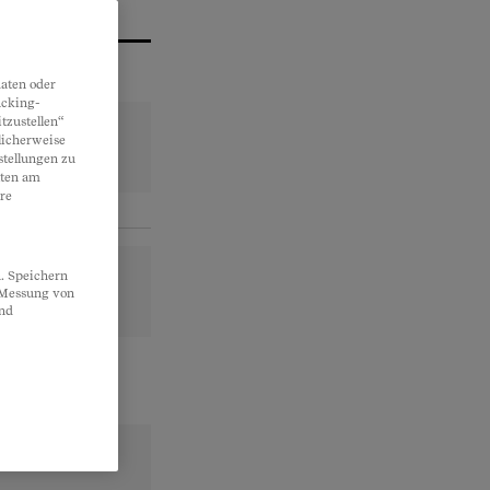
aten oder
acking-
tzustellen“
licherweise
stellungen zu
lten am
re
. Speichern
, Messung von
und