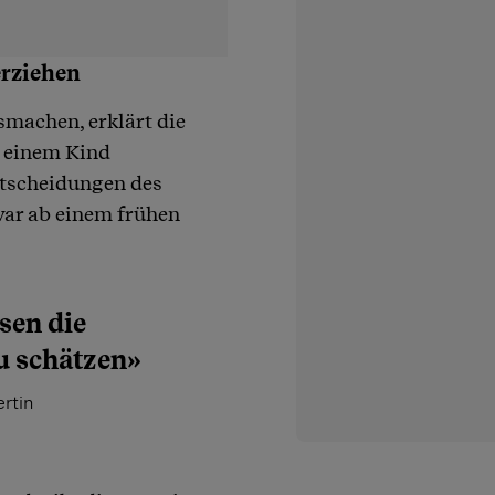
erziehen
smachen, erklärt die
, einem Kind
tscheidungen des
war ab einem frühen
sen die
zu schätzen»
rtin