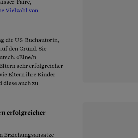
Laisser-Faire,
ne Vielzahl von
ing die US-Buchautorin,
uf den Grund. Sie
utsch: «Eine/n
ltern sehr erfolgreicher
wie Eltern ihre Kinder
d diese auch zu
rn erfolgreicher
in Erziehungsansätze