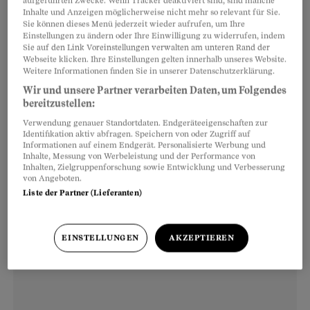
aufgeführten Zwecke. Wenn Tracker deaktiviert sind, sind manche
Am einfachsten geht es am
Smartphone
: Öffnen
Inhalte und Anzeigen möglicherweise nicht mehr so relevant für Sie.
Sie die Banking-App, scannen Sie den QR-Code
Sie können dieses Menü jederzeit wieder aufrufen, um Ihre
Einstellungen zu ändern oder Ihre Einwilligung zu widerrufen, indem
mit der QR-Reader-Funktion. Dann können Sie
Sie auf den Link Voreinstellungen verwalten am unteren Rand der
Webseite klicken. Ihre Einstellungen gelten innerhalb unseres Website.
mit einem Fingertipp (und nötigenfalls mit
Weitere Informationen finden Sie in unserer Datenschutzerklärung.
Ihrem Passwort zur Freigabe) die Zahlung
Wir und unsere Partner verarbeiten Daten, um Folgendes
auslösen. Sie können das Zahlungsdatum
bereitzustellen:
ändern wie auch den Betrag. Das ist wichtig,
Verwendung genauer Standortdaten. Endgeräteeigenschaften zur
Identifikation aktiv abfragen. Speichern von oder Zugriff auf
wenn Sie zum Beispiel bei einem
Streit mit dem
Informationen auf einem Endgerät. Personalisierte Werbung und
Inhalte, Messung von Werbeleistung und der Performance von
Telefonanbieter
nur den unbestrittenen Teil der
Inhalten, Zielgruppenforschung sowie Entwicklung und Verbesserung
Rechnung zahlen wollen oder bei einer
von Angeboten.
Liste der Partner (Lieferanten)
Handwerkerrechnung Skonto abziehen können.
EINSTELLUNGEN
AKZEPTIEREN