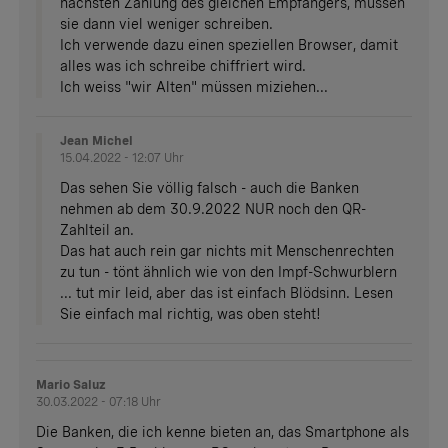
nächsten Zahlung des gleichen Empfängers, müssen
sie dann viel weniger schreiben.
Ich verwende dazu einen speziellen Browser, damit
alles was ich schreibe chiffriert wird.
Ich weiss "wir Alten" müssen miziehen...
Jean Michel
15.04.2022 - 12:07 Uhr
Das sehen Sie völlig falsch - auch die Banken
nehmen ab dem 30.9.2022 NUR noch den QR-
Zahlteil an.
Das hat auch rein gar nichts mit Menschenrechten
zu tun - tönt ähnlich wie von den Impf-Schwurblern
... tut mir leid, aber das ist einfach Blödsinn. Lesen
Sie einfach mal richtig, was oben steht!
Mario Saluz
30.03.2022 - 07:18 Uhr
Die Banken, die ich kenne bieten an, das Smartphone als