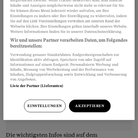
aufgeführten Zwecke. Wenn Tracker deaktiviert sind, sind manche
Familie abgesichert sind, hat die Pensionskasse
Inhalte und Anzeigen möglicherweise nicht mehr so relevant für Sie.
erheblichen Einfluss: Sollten Sie wegen einer
Sie können dieses Menü jederzeit wieder aufrufen, um Ihre
Einstellungen zu ändern oder Ihre Einwilligung zu widerrufen, indem
schweren Krankheit invalid werden oder sogar
Sie auf den Link Voreinstellungen verwalten am unteren Rand der
Webseite klicken. Ihre Einstellungen gelten innerhalb unseres Website.
sterben, erhalten Sie beziehungsweise Ihre
Weitere Informationen finden Sie in unserer Datenschutzerklärung.
Hinterbliebenen eine Rente.
Wir und unsere Partner verarbeiten Daten, um Folgendes
bereitzustellen:
Verwendung genauer Standortdaten. Endgeräteeigenschaften zur
Identifikation aktiv abfragen. Speichern von oder Zugriff auf
Informationen auf einem Endgerät. Personalisierte Werbung und
Inhalte, Messung von Werbeleistung und der Performance von
Inhalten, Zielgruppenforschung sowie Entwicklung und Verbesserung
von Angeboten.
Liste der Partner (Lieferanten)
EINSTELLUNGEN
AKZEPTIEREN
Die wichtigsten Infos sind auf dem