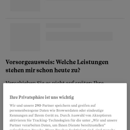
Vorsorgeausweis: Welche Leistungen
stehen mir schon heute zu?
Verschieben Sie es nicht auf später: Ihre
Vorsorgesituation wirkt sich im Hier und Jetzt
Ihre Privatsphäre ist uns wichtig
aus. Ihr aktuelles Guthaben könnten Sie schon
Wir und unsere
293
-Partner speichern und greifen auf
heute beziehen, um eine
Wohnung zu kaufen
personenbezogene Daten wie Browserdaten oder eindeutige
oder den Schritt in die Selbständigkeit zu
Kennungen auf Ihrem Gerät zu. Durch Auswahl von Akzeptieren
aktivieren Sie Tracking-Technologien für die unter „Wir und unsere
wagen. Auch darauf, wie gut Sie und Ihre
Partner verarbeiten Daten, um Ihnen Dienste bereitzustellen“