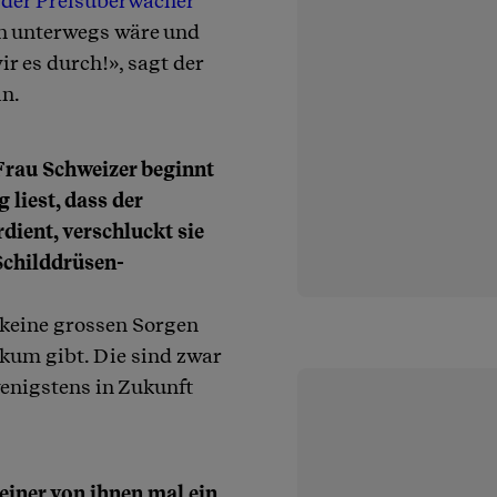
der Preisüberwacher
in unterwegs wäre und
r es durch!», sagt der
in.
 Frau Schweizer beginnt
 liest, dass der
dient, verschluckt sie
Schilddrüsen-
 keine grossen Sorgen
ikum gibt. Die sind zwar
wenigstens in Zukunft
einer von ihnen mal ein