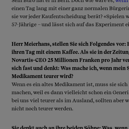
Sein Büro hat er in Bern. Doch wie wäre es,
wenn 
Artikel teilen
einen Tag lang mit einer ganz normalen Bürger
sie vor jeder Kaufentscheidung berät? «Spielen wi
57-Jährige – und lässt sich auf das Experiment e
Herr Meierhans, stellen Sie sich Folgendes vor:
ihren Tag mit einem Kaffee. Als sie in der Zeitung
Novartis-CEO 25 Millionen Franken pro Jahr ver
sich fast und denkt: Was mache ich, wenn mein 
Medikament teurer wird?
Wenn es ein altes Medikament ist, muss sie sich
machen, weil es dann vielleicht schon ein Gener
bei uns viel teurer als im Ausland, sollten aber 
nicht noch teurer werden.
Sie denkt auch an ihre beiden Söhne: Was, wenn 