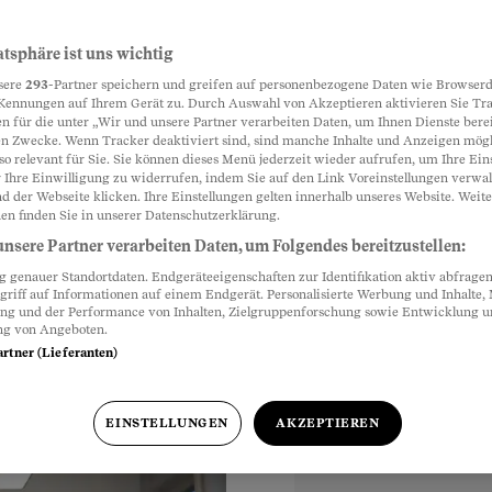
sich zu Recht
atsphäre ist uns wichtig
Partnerinhalte
sere
293
-Partner speichern und greifen auf personenbezogene Daten wie Browserd
lt»
Kennungen auf Ihrem Gerät zu. Durch Auswahl von Akzeptieren aktivieren Sie Tr
n für die unter „Wir und unsere Partner verarbeiten Daten, um Ihnen Dienste berei
n Zwecke. Wenn Tracker deaktiviert sind, sind manche Inhalte und Anzeigen mög
isüberwacher Stefan
so relevant für Sie. Sie können dieses Menü jederzeit wieder aufrufen, um Ihre Ein
hnittsbürgerin:
 Ihre Einwilligung zu widerrufen, indem Sie auf den Link Voreinstellungen verwa
d der Webseite klicken. Ihre Einstellungen gelten innerhalb unseres Website. Weite
fregt – und was gar
en finden Sie in unserer Datenschutzerklärung.
nsere Partner verarbeiten Daten, um Folgendes bereitzustellen:
genauer Standortdaten. Endgeräteeigenschaften zur Identifikation aktiv abfragen
griff auf Informationen auf einem Endgerät. Personalisierte Werbung und Inhalte
ung und der Performance von Inhalten, Zielgruppenforschung sowie Entwicklung 
ng von Angeboten.
artner (Lieferanten)
EINSTELLUNGEN
AKZEPTIEREN