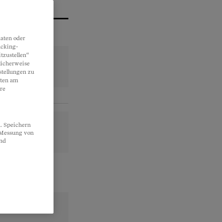
aten oder
acking-
tzustellen“
licherweise
stellungen zu
lten am
re
. Speichern
, Messung von
und