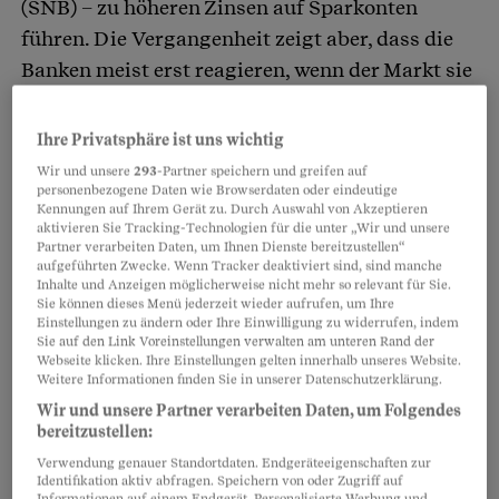
(SNB) – zu höheren Zinsen auf Sparkonten
führen. Die Vergangenheit zeigt aber, dass die
Banken meist erst reagieren, wenn der Markt sie
dazu zwingt. Innert eines Jahres ist der
Leitzins
insgesamt um 2,5 Prozentpunkte gestiegen, der
Ihre Privatsphäre ist uns wichtig
durchschnittliche Sparzins der Banken laut
Wir und unsere
293
-Partner speichern und greifen auf
personenbezogene Daten wie Browserdaten oder eindeutige
SNB-Statistik aber nur um 0,3 Prozentpunkte.
Kennungen auf Ihrem Gerät zu. Durch Auswahl von Akzeptieren
Insbesondere Banken, die
nach dem
aktivieren Sie Tracking-Technologien für die unter „Wir und unsere
Partner verarbeiten Daten, um Ihnen Dienste bereitzustellen“
Zusammenbruch der Credit Suisse
ohnehin
aufgeführten Zwecke. Wenn Tracker deaktiviert sind, sind manche
Inhalte und Anzeigen möglicherweise nicht mehr so relevant für Sie.
überrannt werden, haben wohl vorerst keinen
Sie können dieses Menü jederzeit wieder aufrufen, um Ihre
Anlass, mit höheren Zinsen noch mehr
Einstellungen zu ändern oder Ihre Einwilligung zu widerrufen, indem
Sie auf den Link Voreinstellungen verwalten am unteren Rand der
Kundschaft anzulocken.
Webseite klicken. Ihre Einstellungen gelten innerhalb unseres Website.
Weitere Informationen finden Sie in unserer Datenschutzerklärung.
Wir und unsere Partner verarbeiten Daten, um Folgendes
Für Inhaberinnen und Inhaber eines Sparkontos
bereitzustellen:
heisst das: Fragen Sie Ihre Bank, wann sie die
Verwendung genauer Standortdaten. Endgeräteeigenschaften zur
Zinsen erhöht. Tut sie dies nicht, vergleichen Sie
Identifikation aktiv abfragen. Speichern von oder Zugriff auf
Informationen auf einem Endgerät. Personalisierte Werbung und