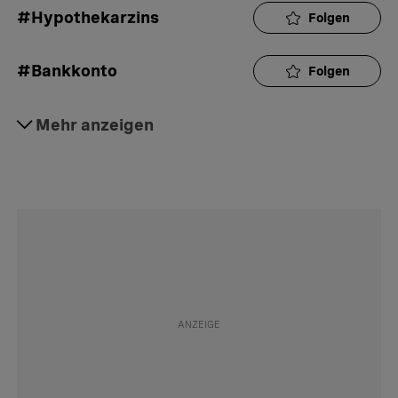
#Hypothekarzins
Folgen
#Bankkonto
Folgen
#Referenzzinssatz
Mehr anzeigen
Folgen
#Mietzinserhöhung
Folgen
#Mietzins
Folgen
#Teuerung
Folgen
#Interaktion
Folgen
#Daily
Folgen