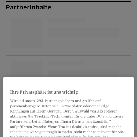
Partnerinhalte
Ihre Privatsphäre ist uns wichtig
Überblick: Was sind die Massnahmen –
Wir und unsere
293
-Partner speichern und greifen auf
personenbezogene Daten wie Browserdaten oder eindeutige
und wo steht die Kirche?
Kennungen auf Ihrem Gerät zu. Durch Auswahl von Akzeptieren
aktivieren Sie Tracking-Technologien für die unter „Wir und unsere
Partner verarbeiten Daten, um Ihnen Dienste bereitzustellen“
Acht Monate später zeigt sich: Die Kirche ist
aufgeführten Zwecke. Wenn Tracker deaktiviert sind, sind manche
noch nicht viel weiter, wie
ein Auftritt der
Inhalte und Anzeigen möglicherweise nicht mehr so relevant für Sie.