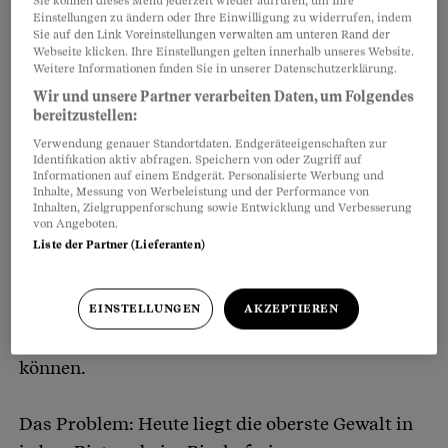
Sie können dieses Menü jederzeit wieder aufrufen, um Ihre
Kirchenverantwortlichen
vor den Medien Ende
Einstellungen zu ändern oder Ihre Einwilligung zu widerrufen, indem
Sie auf den Link Voreinstellungen verwalten am unteren Rand der
Mai zeigt.
Webseite klicken. Ihre Einstellungen gelten innerhalb unseres Website.
Weitere Informationen finden Sie in unserer Datenschutzerklärung.
1. Ein Kirchengericht für die Schweiz
Wir und unsere Partner verarbeiten Daten, um Folgendes
bereitzustellen:
Im vergangenen Herbst kündigte Bischof Joseph
Verwendung genauer Standortdaten. Endgeräteeigenschaften zur
Identifikation aktiv abfragen. Speichern von oder Zugriff auf
Bonnemain an, bis Ende 2024 in der Schweiz ein
Informationen auf einem Endgerät. Personalisierte Werbung und
Inhalte, Messung von Werbeleistung und der Performance von
kirchliches Strafgericht einzuführen.
Inhalten, Zielgruppenforschung sowie Entwicklung und Verbesserung
von Angeboten.
Liste der Partner (Lieferanten)
Dieses Gericht sollte – ergänzend zum
weltlichen Gericht – beispielsweise gegen einen
fehlbaren Priester ein Berufsverbot verhängen
EINSTELLUNGEN
AKZEPTIEREN
oder ihn ganz aus dem Klerikerstand entheben
können.
Das Problem: Heute liegt die oberste Gewalt in