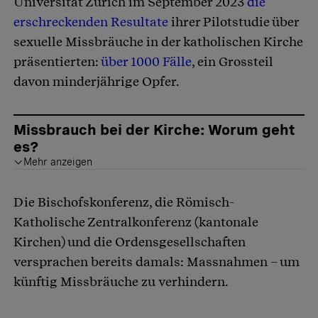
Universität Zürich im September 2023
die
erschreckenden Resultate
ihrer Pilotstudie über
sexuelle Missbräuche in der katholischen Kirche
präsentierten:
über 1000 Fälle
, ein Grossteil
davon minderjährige Opfer.
Missbrauch bei der Kirche: Worum geht
es?
Mehr anzeigen
Sexueller Missbrauch in der katholischen Kirche: 921 Opfer, 510 Beschuldigte,
insgesamt 1002 Fälle
. Drei Viertel der Opfer waren zum Zeitpunkt des Missbrauchs minderjährig.
Weil die Forscherinnen zum Zeitpunkt der Pilotstudie erst zwei Dutzend Archive von kirchlichen Institutionen sichten konnten, dürfte das tatsächliche Ausmass noch weit grösser sein. Erkenntnisse des laufenden Forschungsprojekts sollen 2027 publiziert werden.
Die Bischofskonferenz, die Römisch-
Katholische Zentralkonferenz (kantonale
Kirchen) und die Ordensgesellschaften
versprachen bereits damals: Massnahmen – um
künftig Missbräuche zu verhindern.