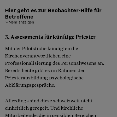
Hier geht es zur Beobachter-Hilfe für
Betroffene
Mehr anzeigen
Sind Sie oder Angehörige von einem sexuellen Übergriff durch katholische Geistliche betroffen?
Der Beobachter unterstützt Sie beim Einreichen eines Gesuchs für eine finanzielle Genugtuung und bei der Vermittlung an eine Opferhilfestelle.
finden Sie hier
3. Assessments für künftige Priester
Mit der Pilotstudie kündigten die
Kirchenverantwortlichen eine
Professionalisierung des Personalwesens an.
Bereits heute gibt es im Rahmen der
Priesterausbildung psychologische
Abklärungsgespräche.
Allerdings sind diese schweizweit nicht
einheitlich geregelt. Und kirchliche
Mitarbeitende, die in sensiblen Bereichen