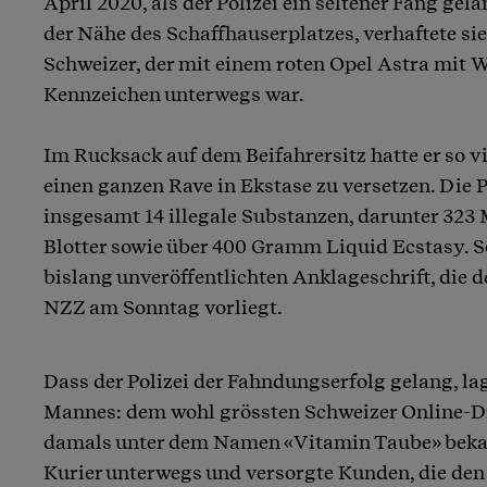
April 2020, als der Polizei ein seltener Fang gela
der Nähe des Schaffhauserplatzes, verhaftete sie
Schweizer, der mit einem roten Opel Astra mit 
Kennzeichen unterwegs war.
Im Rucksack auf dem Beifahrersitz hatte er so v
einen ganzen Rave in Ekstase zu versetzen. Die P
insgesamt 14 illegale Substanzen, darunter 32
Blotter sowie über 400 Gramm Liquid Ecstasy. So 
bislang unveröffentlichten Anklageschrift, die 
NZZ am Sonntag vorliegt.
Dass der Polizei der Fahndungserfolg gelang, l
Mannes: dem wohl grössten Schweizer Online-Dr
damals unter dem Namen «Vitamin Taube» bekan
Kurier unterwegs und versorgte Kunden, die den S