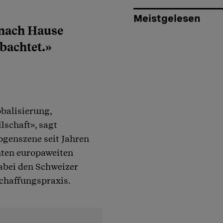
Meistgelesen
t nach Hause
obachtet.»
balisierung,
lschaft», sagt
ogenszene seit Jahren
chten europaweiten
bei den Schweizer
schaffungspraxis.