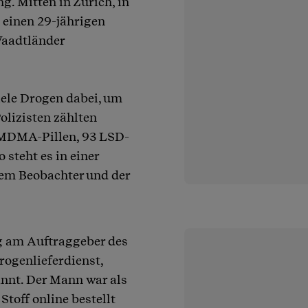
ng. Mitten in Zürich, in
 einen 29-jährigen
Waadtländer
iele Drogen dabei, um
olizisten zählten
3 MDMA-Pillen, 93 LSD-
steht es in einer
dem Beobachter und der
ag am Auftraggeber des
ogenlieferdienst,
nt. Der Mann war als
toff online bestellt