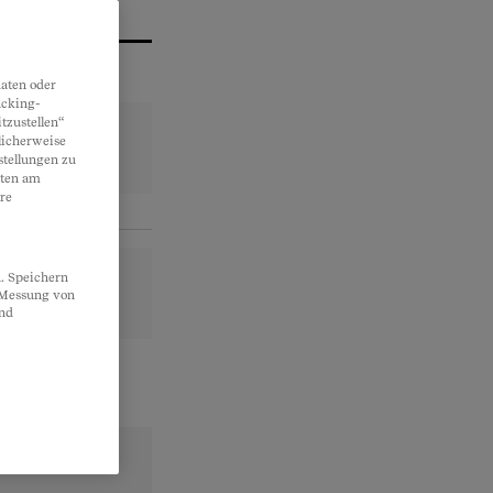
aten oder
acking-
tzustellen“
licherweise
stellungen zu
lten am
re
. Speichern
, Messung von
und