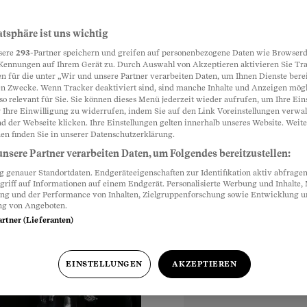
o einfach zu
atsphäre ist uns wichtig
Partnerinhalte
sere
293
-Partner speichern und greifen auf personenbezogene Daten wie Browserd
Kennungen auf Ihrem Gerät zu. Durch Auswahl von Akzeptieren aktivieren Sie Tr
n für die unter „Wir und unsere Partner verarbeiten Daten, um Ihnen Dienste berei
n Zwecke. Wenn Tracker deaktiviert sind, sind manche Inhalte und Anzeigen mög
ell nach Hause
so relevant für Sie. Sie können dieses Menü jederzeit wieder aufrufen, um Ihre Ein
lick in das
 Ihre Einwilligung zu widerrufen, indem Sie auf den Link Voreinstellungen verwa
d der Webseite klicken. Ihre Einstellungen gelten innerhalb unseres Website. Weite
, das sich zunehmend
en finden Sie in unserer Datenschutzerklärung.
nsere Partner verarbeiten Daten, um Folgendes bereitzustellen:
genauer Standortdaten. Endgeräteeigenschaften zur Identifikation aktiv abfragen
griff auf Informationen auf einem Endgerät. Personalisierte Werbung und Inhalte
ung und der Performance von Inhalten, Zielgruppenforschung sowie Entwicklung 
ng von Angeboten.
artner (Lieferanten)
Uhr
EINSTELLUNGEN
AKZEPTIEREN