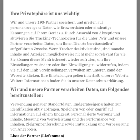
Ihre Privatsphäre ist uns wichtig
Partnerinhalte
Wir und unsere
293
-Partner speichern und greifen auf
personenbezogene Daten wie Browserdaten oder eindeutige
Kennungen auf Ihrem Gerät zu. Durch Auswahl von Akzeptieren
aktivieren Sie Tracking-Technologien für die unter „Wir und unsere
Partner verarbeiten Daten, um Ihnen Dienste bereitzustellen“
aufgeführten Zwecke. Wenn Tracker deaktiviert sind, sind manche
Inhalte und Anzeigen möglicherweise nicht mehr so relevant für Sie.
Sie können dieses Menü jederzeit wieder aufrufen, um Ihre
Einstellungen zu ändern oder Ihre Einwilligung zu widerrufen, indem
Sie auf den Link Voreinstellungen verwalten am unteren Rand der
Webseite klicken. Ihre Einstellungen gelten innerhalb unseres Website.
Weitere Informationen finden Sie in unserer Datenschutzerklärung.
Wir und unsere Partner verarbeiten Daten, um Folgendes
bereitzustellen:
Verwendung genauer Standortdaten. Endgeräteeigenschaften zur
Identifikation aktiv abfragen. Speichern von oder Zugriff auf
Sehr ähnlich klingt es jetzt auch aus dem
Informationen auf einem Endgerät. Personalisierte Werbung und
Inhalte, Messung von Werbeleistung und der Performance von
entgegengesetzten Lager: Franziska Herren,
Inhalten, Zielgruppenforschung sowie Entwicklung und Verbesserung
Initiantin der
Trinkwasserinitiative
, will eine
von Angeboten.
Liste der Partner (Lieferanten)
«Vegi-Initiative» lancieren. Das Rezept: mehr