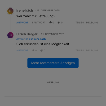
Alle Kommentare
Kommentar von Irene käch.
Irene käch
19. DEZEMBER 2025
IK
Wer zahlt mir Betreuung?
ANTWORT
1
ANTWORT
0
0
TEILEN
MELDUNG
Antwort von Ulrich Berger.
Ulrich Berger
21. DEZEMBER 2025
UB
Antworten auf
Irene käch
Sich erkunden ist eine Möglichkeit.
ANTWORT
0
0
TEILEN
MELDUNG
Mehr Kommentare Anzeigen
AKTIVE UNTERHALTUNGEN
Das Folgende ist eine Liste der am meisten kommentierten Artikel 
Ein Trendartikel mit dem Titel "Schwarzfahrer und «Sekundenbus
Schwarzfahrer und «Sekundenbussen»?
Kontrolleurin packt aus
7
WERBUNG
Ein Trendartikel mit dem Titel "Zürcher Abschleppdienst: Neuer 
Zürcher Abschleppdienst: Neuer Chef, dreistere
Methoden
2