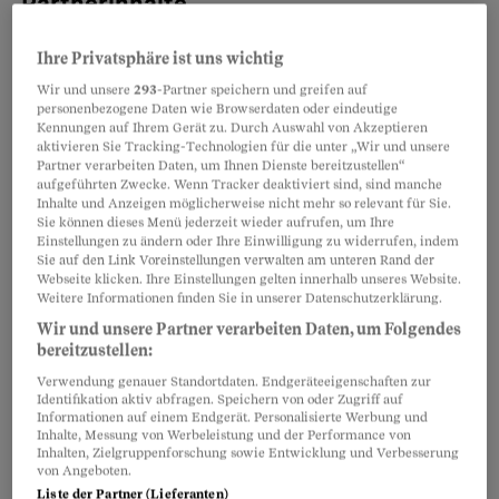
Partnerinhalte
Ihre Privatsphäre ist uns wichtig
Wir und unsere
293
-Partner speichern und greifen auf
personenbezogene Daten wie Browserdaten oder eindeutige
Kennungen auf Ihrem Gerät zu. Durch Auswahl von Akzeptieren
aktivieren Sie Tracking-Technologien für die unter „Wir und unsere
Partner verarbeiten Daten, um Ihnen Dienste bereitzustellen“
aufgeführten Zwecke. Wenn Tracker deaktiviert sind, sind manche
Inhalte und Anzeigen möglicherweise nicht mehr so relevant für Sie.
Sie können dieses Menü jederzeit wieder aufrufen, um Ihre
Einstellungen zu ändern oder Ihre Einwilligung zu widerrufen, indem
Sie auf den Link Voreinstellungen verwalten am unteren Rand der
Webseite klicken. Ihre Einstellungen gelten innerhalb unseres Website.
Weitere Informationen finden Sie in unserer Datenschutzerklärung.
Wir und unsere Partner verarbeiten Daten, um Folgendes
2. Warum ist das Thema so umstritten?
bereitzustellen:
Verwendung genauer Standortdaten. Endgeräteeigenschaften zur
Der Streitpunkt liegt in der finanziellen
Identifikation aktiv abfragen. Speichern von oder Zugriff auf
Informationen auf einem Endgerät. Personalisierte Werbung und
Belastung der OKP, die stark gestiegen ist. Für
Inhalte, Messung von Werbeleistung und der Performance von
Inhalten, Zielgruppenforschung sowie Entwicklung und Verbesserung
2024 werden die Kosten auf rund 55 Millionen
von Angeboten.
Franken geschätzt, da die abgerechneten
Liste der Partner (Lieferanten)