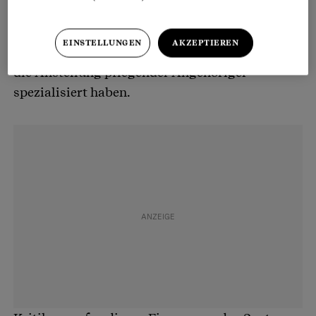
Pflegestunden durch Angehörige deutlich
zugenommen haben. Verantwortlich dafür sind
EINSTELLUNGEN
AKZEPTIEREN
vor allem private Organisationen, die sich auf
die Anstellung pflegender Angehöriger
spezialisiert haben.