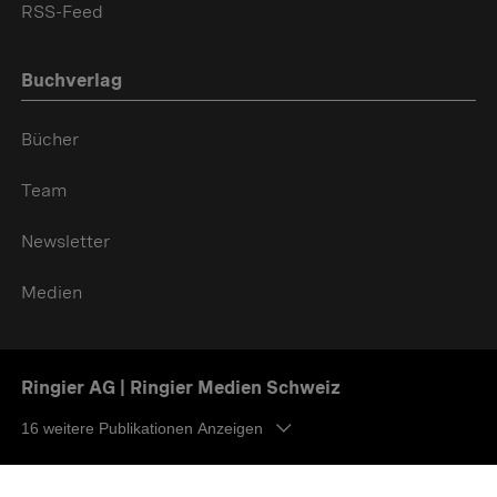
RSS-Feed
Buchverlag
Bücher
Team
Newsletter
Medien
Ringier AG | Ringier Medien Schweiz
16
weitere Publikationen Anzeigen