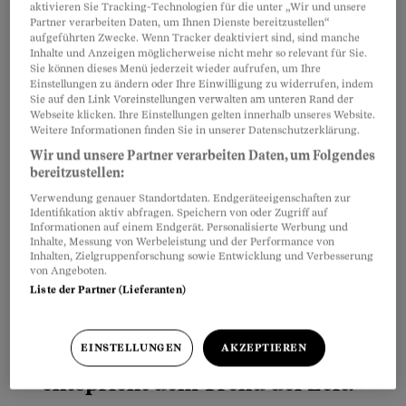
aktivieren Sie Tracking-Technologien für die unter „Wir und unsere
Partner verarbeiten Daten, um Ihnen Dienste bereitzustellen“
Partnerinhalte
aufgeführten Zwecke. Wenn Tracker deaktiviert sind, sind manche
Inhalte und Anzeigen möglicherweise nicht mehr so relevant für Sie.
Sie können dieses Menü jederzeit wieder aufrufen, um Ihre
Einstellungen zu ändern oder Ihre Einwilligung zu widerrufen, indem
Sie auf den Link Voreinstellungen verwalten am unteren Rand der
Webseite klicken. Ihre Einstellungen gelten innerhalb unseres Website.
Weitere Informationen finden Sie in unserer Datenschutzerklärung.
Wir und unsere Partner verarbeiten Daten, um Folgendes
bereitzustellen:
Verwendung genauer Standortdaten. Endgeräteeigenschaften zur
Identifikation aktiv abfragen. Speichern von oder Zugriff auf
Informationen auf einem Endgerät. Personalisierte Werbung und
Inhalte, Messung von Werbeleistung und der Performance von
Inhalten, Zielgruppenforschung sowie Entwicklung und Verbesserung
von Angeboten.
Liste der Partner (Lieferanten)
«Die zunehmende Verbreitung von
Meldestellen in der Verwaltung
EINSTELLUNGEN
AKZEPTIEREN
entspricht dem Trend der Zeit.»