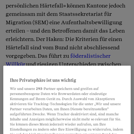
persönlichen Härtefall» können Kantone jedoch
gemeinsam mit dem Staatssekretariat für
Migration (SEM) eine Aufenthaltsbewilligung
erteilen – und den Betroffenen damit das Leben
erleichtern. Der Haken: Die Kriterien für einen
Härtefall sind vom Bund nicht abschliessend
vorgegeben. Das führt zu
föderalistischer
Willkür
und riesigen Unterschieden zwischen
den Kantonen.
Ihre Privatsphäre ist uns wichtig
Wir und unsere
293
-Partner speichern und greifen auf
personenbezogene Daten wie Browserdaten oder eindeutige
Partnerinhalte
Kennungen auf Ihrem Gerät zu. Durch Auswahl von Akzeptieren
aktivieren Sie Tracking-Technologien für die unter „Wir und unsere
Partner verarbeiten Daten, um Ihnen Dienste bereitzustellen“
aufgeführten Zwecke. Wenn Tracker deaktiviert sind, sind manche
Inhalte und Anzeigen möglicherweise nicht mehr so relevant für Sie.
Sie können dieses Menü jederzeit wieder aufrufen, um Ihre
Einstellungen zu ändern oder Ihre Einwilligung zu widerrufen, indem