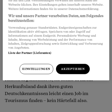
Sie auf den Link Voreinstellungen verwalten am unteren Rand der
Webseite klicken. Ihre Einstellungen gelten innerhalb unseres Website.
Weitere Informationen finden Sie in unserer Datenschutzerklärung.
Wir und unsere Partner verarbeiten Daten, um Folgendes
bereitzustellen:
Verwendung genauer Standortdaten. Endgeräteeigenschaften zur
Identifikation aktiv abfragen. Speichern von oder Zugriff auf
Informationen auf einem Endgerät. Personalisierte Werbung und
Inhalte, Messung von Werbeleistung und der Performance von
Inhalten, Zielgruppenforschung sowie Entwicklung und Verbesserung
Bea Schwager von der Anlaufstelle für Sans-
von Angeboten.
Papiers in Zürich berichtet dem Beobachter etwa
Liste der Partner (Lieferanten)
von einer Frau, die ein Härtefallgesuch stellte –
doch es wurde abgelehnt, weil die
EINSTELLUNGEN
AKZEPTIEREN
Gesuchstellerin so gut integriert war. Der
Kanton argumentierte, sie könne in ihrem
Herkunftsland dank ihren guten
Deutschkenntnissen leicht einen Job im
Tourismus finden – kein Härtefall also.