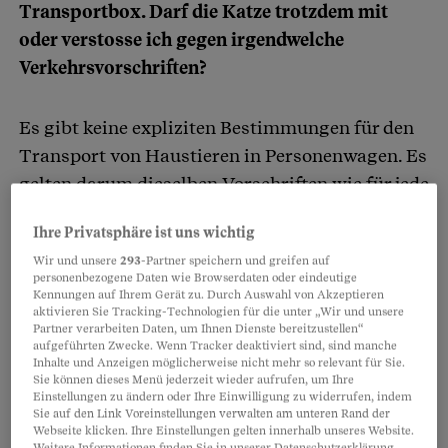
Transportbox. Darf die Katze trotzdem mit
oder verstosse ich gegen irgendwelche
Verkehrsvorschriften?
Es gibt keine expliziten Bestimmungen für den
Transport von Haustieren in Personenwagen. Es
gelten darum dieselben Vorschriften wie für jede
Autoladung
: Man darf Haustiere nur so
Ihre Privatsphäre ist uns wichtig
transportieren, dass sie niemanden gefährden
Wir und unsere
293
-Partner speichern und greifen auf
oder belästigen.
personenbezogene Daten wie Browserdaten oder eindeutige
Kennungen auf Ihrem Gerät zu. Durch Auswahl von Akzeptieren
aktivieren Sie Tracking-Technologien für die unter „Wir und unsere
Partner verarbeiten Daten, um Ihnen Dienste bereitzustellen“
Partnerinhalte
aufgeführten Zwecke. Wenn Tracker deaktiviert sind, sind manche
Inhalte und Anzeigen möglicherweise nicht mehr so relevant für Sie.
Sie können dieses Menü jederzeit wieder aufrufen, um Ihre
Einstellungen zu ändern oder Ihre Einwilligung zu widerrufen, indem
Sie auf den Link Voreinstellungen verwalten am unteren Rand der
Webseite klicken. Ihre Einstellungen gelten innerhalb unseres Website.
Weitere Informationen finden Sie in unserer Datenschutzerklärung.