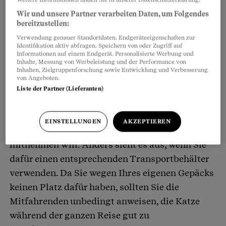
Wir und unsere Partner verarbeiten Daten, um Folgendes
bereitzustellen:
Verwendung genauer Standortdaten. Endgeräteeigenschaften zur
Identifikation aktiv abfragen. Speichern von oder Zugriff auf
Informationen auf einem Endgerät. Personalisierte Werbung und
Inhalte, Messung von Werbeleistung und der Performance von
Inhalten, Zielgruppenforschung sowie Entwicklung und Verbesserung
von Angeboten.
Liste der Partner (Lieferanten)
Das heisst: Vor allem wenn kein Beifahrer dabei
ist, sollte man sich sehr gut überlegen, ob man
EINSTELLUNGEN
AKZEPTIEREN
eine Katze wirklich im Auto in die Ferien
mitnehmen will. Anders sieht es aus, wenn Sie
dafür einen entsprechenden Transportbehälter
verwenden. Da Sie wegen Ihres eigenen Gepäcks
keinen Platz dafür haben, sollten Sie die
Mitfahrenden unbedingt anweisen, die Katze
während der ganzen Reise gut zu