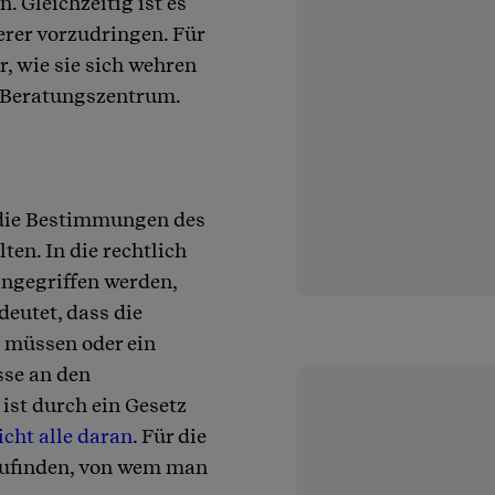
 Gleichzeitig ist es
erer vorzudringen. Für
ar, wie sie sich wehren
r-Beratungszentrum.
die Bestimmungen des
ten. In die rechtlich
ingegriffen werden,
eutet, dass die
 müssen oder ein
sse an den
st durch ein Gesetz
icht alle daran
. Für die
szufinden, von wem man