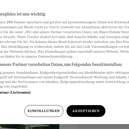
n
atsphäre ist uns wichtig
Partnerinhalte
sere
293
-Partner speichern und greifen auf personenbezogene Daten wie Browserd
Kennungen auf Ihrem Gerät zu. Durch Auswahl von Akzeptieren aktivieren Sie Tr
n für die unter „Wir und unsere Partner verarbeiten Daten, um Ihnen Dienste berei
n Zwecke. Wenn Tracker deaktiviert sind, sind manche Inhalte und Anzeigen mög
ht gefilmt werden.
so relevant für Sie. Sie können dieses Menü jederzeit wieder aufrufen, um Ihre Ein
iert aber eine
 Ihre Einwilligung zu widerrufen, indem Sie auf den Link Voreinstellungen verwa
d der Webseite klicken. Ihre Einstellungen gelten innerhalb unseres Website. Weite
en finden Sie in unserer Datenschutzerklärung.
nsere Partner verarbeiten Daten, um Folgendes bereitzustellen:
genauer Standortdaten. Endgeräteeigenschaften zur Identifikation aktiv abfragen
griff auf Informationen auf einem Endgerät. Personalisierte Werbung und Inhalte
ung und der Performance von Inhalten, Zielgruppenforschung sowie Entwicklung 
ng von Angeboten.
artner (Lieferanten)
EINSTELLUNGEN
AKZEPTIEREN