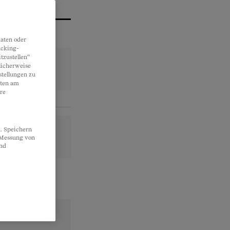
aten oder
acking-
tzustellen“
licherweise
stellungen zu
lten am
re
. Speichern
, Messung von
und