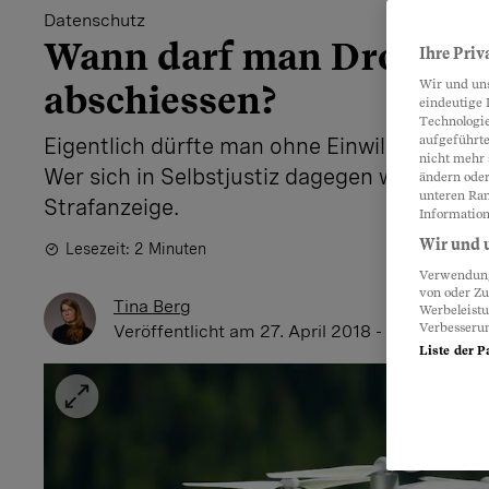
Datenschutz
Wann darf man Drohne
Ihre Priv
Wir und un
abschiessen?
eindeutige 
Technologie
aufgeführte
Eigentlich dürfte man ohne Einwilligung nic
nicht mehr 
Wer sich in Selbstjustiz dagegen wehrt, risk
ändern oder
unteren Ran
Strafanzeige.
Information
Wir und u
Lesezeit: 2 Minuten
Verwendung 
von oder Zu
Tina Berg
Werbeleist
Verbesseru
Veröffentlicht
am 27. April 2018 - 11:11 Uhr
Liste der P